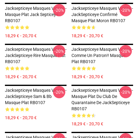
Jacksepticeye Masques Visage -
Jacksepticeye Masques Visage -
-20%
-20%
Masque Plat Jack Septiceye
JackSepticeye Confirmé
RB0107
Masque Plat Moron RB0107
18,29 € - 20,70 €
18,29 € - 20,70 €
Jacksepticeye Masques Visage -
Jacksepticeye Masques Visage -
-20%
-20%
JackSepticeye Rire Masque Plat
Comme Un Patron!! Masque
RB0107
Plat RB0107
18,29 € - 20,70 €
18,29 € - 20,70 €
Jacksepticeye Masques Visage -
Jacksepticeye Masques Visage -
-20%
-20%
JackSepticeye Sam & Bb
Masque Plat Du Club De
Masque Plat RB0107
Quarantaine De JackSepticeye
RB0107
18,29 € - 20,70 €
18,29 € - 20,70 €
Jacksepticeye Masques Visage -
Jacksepticeye Masques Visage -