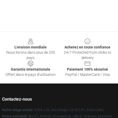
Footer
Livraison mondiale
Achetez en toute confiance
Nous livrons dans plus de 200
24/7 Protected from clicks to
pays
delivery
Garantie internationale
Paiement 100% sécurisé
Offert dans le pays d'utilisation
PayPal / MasterCard / Visa
Contactez-nous
Notre siège social
: 5704 J St, San Diego, CA 92101, États-Unis
Notre entrepôt
: No 57, chemin Zhongshan, ville d ' Ankang, province