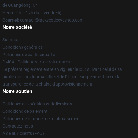
de Guangdong, CN
Heure
: 9h – 17h (lu – vendredi)
Courriel
: contact@jacksepticeyeshop.com
Notre société
Sur nous
Conditions générales
Politiques de confidentialité
DMCA - Politique sur le droit d'auteur
Le présent règlement entre en vigueur le jour suivant celui de sa
publication au Journal officiel de l'Union européenne. Loi sur la
transparence de la chaîne d'approvisionnement
Notre soutien
Politiques d'expédition et de livraison
Conditions de paiement
Politiques de retour et de remboursement
Contactez-nous
Aide aux clients (FAQ)