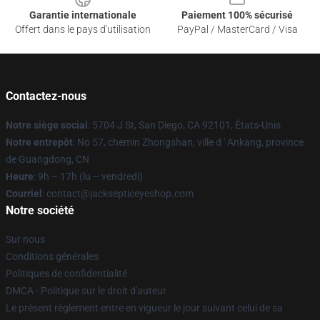
Garantie internationale
Paiement 100% sécurisé
Offert dans le pays d'utilisation
PayPal / MasterCard / Visa
Contactez-nous
Notre siège social
: 5704 J St, San Diego, CA 92101, États-Unis
Notre entrepôt
: No 57, chemin Zhongshan, ville d ' Ankang, province
de Guangdong, CN
Heure
: 9h – 17h (lu – vendredi)
Courriel
: contact@jacksepticeyeshop.com
Notre société
Sur nous
Conditions générales
Politiques de confidentialité
DMCA - Politique sur le droit d'auteur
Le présent règlement entre en vigueur le jour suivant celui de sa