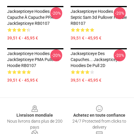
Jacksepticeye Hoodies -
Jacksepticeye Hoodies -
-20%
-20%
Capuche À Capuche PPA
Septic Sam 3d Pullover Hoodie
JackSepticeye RB0107
RB0107
39,51 € - 45,95 €
39,51 € - 45,95 €
Jacksepticeye Hoodies -
Jacksepticeye Des
-20%
-20%
JackSepticeye PMA Pullover
Capuches... Jacksepticeye
Hoodie RB0107
Hoodies De Pull 2D
39,51 € - 45,95 €
39,51 € - 45,95 €
Footer
Livraison mondiale
Achetez en toute confiance
Nous livrons dans plus de 200
24/7 Protected from clicks to
pays
delivery