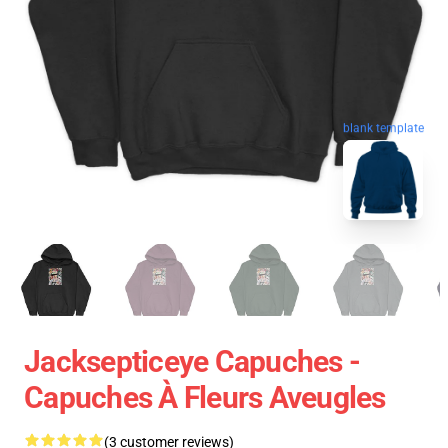
blank template
Jacksepticeye Capuches -
Capuches À Fleurs Aveugles
(3 customer reviews)