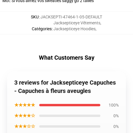
Mot: Si vous aimez vos sweaties saggy go 2 tailles
SKU
:
JACKSEPTI-47464-1-05-DEFAULT
Jacksepticeye Vêtements
,
Catégories
:
Jacksepticeye Hoodies
,
What Customers Say
3 reviews for Jacksepticeye Capuches
- Capuches à fleurs aveugles
★★★★★
100%
★★★★☆
0%
★★★☆☆
0%