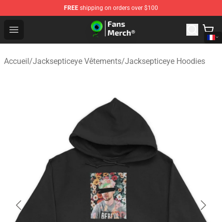
FREE
shipping on orders over $100
Jacksepticeye Store - Official Jacksepticeye Merchandis
Open menu
Accueil
/
Jacksepticeye Vêtements
/
Jacksepticeye Hoodies