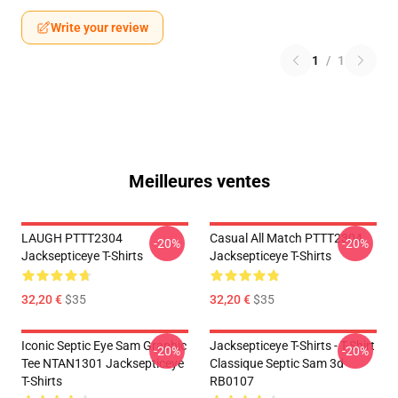
Write your review
1
/
1
Meilleures ventes
LAUGH PTTT2304
Casual All Match PTTT2304
-20%
-20%
Jacksepticeye T-Shirts
Jacksepticeye T-Shirts
32,20 €
$35
32,20 €
$35
Iconic Septic Eye Sam Graphic
Jacksepticeye T-Shirts - T-Shirt
-20%
-20%
Tee NTAN1301 Jacksepticeye
Classique Septic Sam 3d
T-Shirts
RB0107