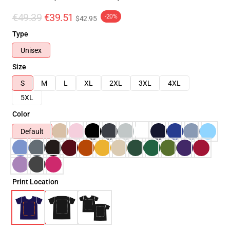
€49.39
€39.51
-20%
$42.95
Type
Unisex
Size
S
M
L
XL
2XL
3XL
4XL
5XL
Color
Default
Print Location