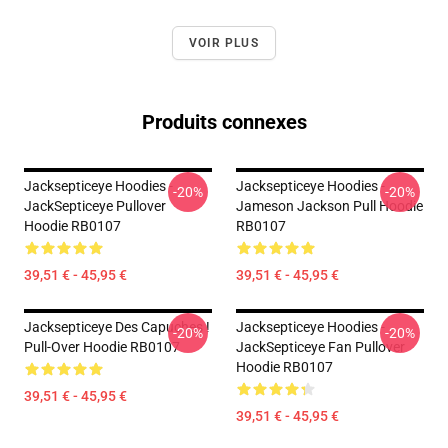
VOIR PLUS
Produits connexes
Jacksepticeye Hoodies -
Jacksepticeye Hoodies -
-20%
-20%
JackSepticeye Pullover
Jameson Jackson Pull Hoodie
Hoodie RB0107
RB0107
39,51 € - 45,95 €
39,51 € - 45,95 €
Jacksepticeye Des Capuches !
Jacksepticeye Hoodies -
-20%
-20%
Pull-Over Hoodie RB0107
JackSepticeye Fan Pullover
Hoodie RB0107
39,51 € - 45,95 €
39,51 € - 45,95 €