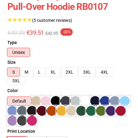
Pull-Over Hoodie RB0107
(5 customer reviews)
€49.39
€39.51
-20%
$42.95
Type
Unisex
Size
S
M
L
XL
2XL
3XL
4XL
5XL
Color
Default
Print Location