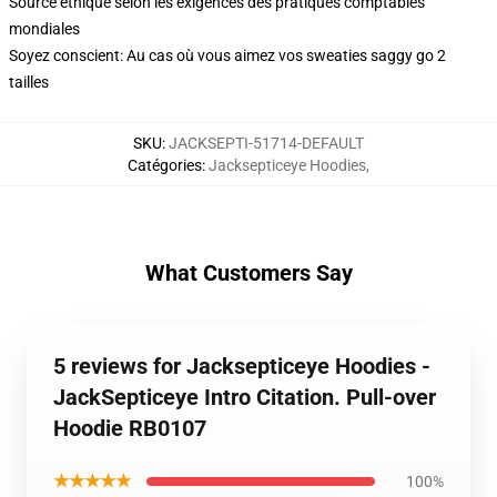
Source éthique selon les exigences des pratiques comptables
mondiales
Soyez conscient: Au cas où vous aimez vos sweaties saggy go 2
tailles
SKU
:
JACKSEPTI-51714-DEFAULT
Catégories
:
Jacksepticeye Hoodies
,
What Customers Say
5 reviews for Jacksepticeye Hoodies -
JackSepticeye Intro Citation. Pull-over
Hoodie RB0107
★★★★★
100%