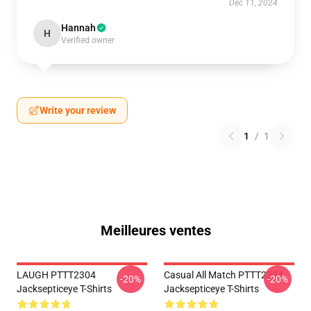
Dec 11, 2024
Hannah
H
Verified owner
Write your review
1
/
1
Meilleures ventes
LAUGH PTTT2304
Casual All Match PTTT2304
-20%
-20%
Jacksepticeye T-Shirts
Jacksepticeye T-Shirts