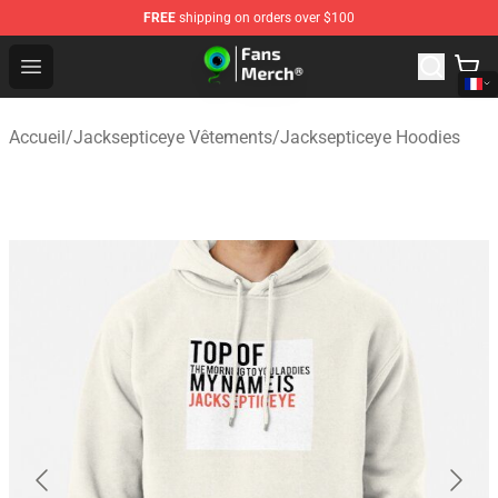
FREE
shipping on orders over $100
Jacksepticeye Store - Official Jacksepticeye Merchandis
Open menu
Accueil
/
Jacksepticeye Vêtements
/
Jacksepticeye Hoodies