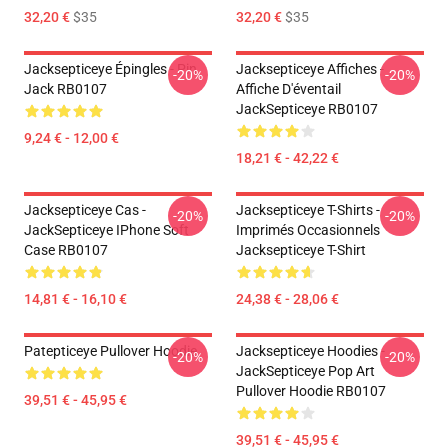
32,20 €
$35
32,20 €
$35
Jacksepticeye Épingles - Pin
Jacksepticeye Affiches -
-20%
-20%
Jack RB0107
Affiche D'éventail
JackSepticeye RB0107
9,24 € - 12,00 €
18,21 € - 42,22 €
Jacksepticeye Cas -
Jacksepticeye T-Shirts -
-20%
-20%
JackSepticeye IPhone Soft
Imprimés Occasionnels
Case RB0107
Jacksepticeye T-Shirt
14,81 € - 16,10 €
24,38 € - 28,06 €
Patepticeye Pullover Hoodie
Jacksepticeye Hoodies -
-20%
-20%
JackSepticeye Pop Art
Pullover Hoodie RB0107
39,51 € - 45,95 €
39,51 € - 45,95 €