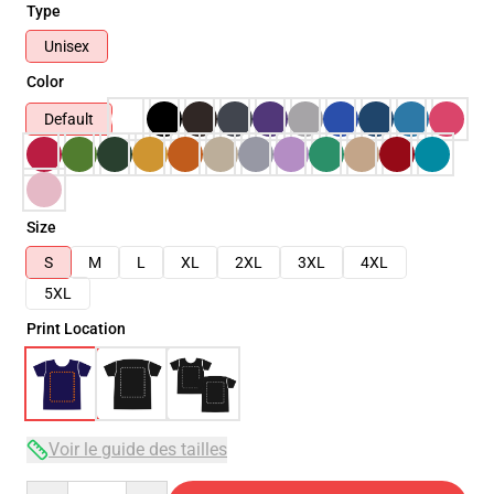
Type
Unisex
Color
Default
Size
S
M
L
XL
2XL
3XL
4XL
5XL
Print Location
Voir le guide des tailles
Quantity