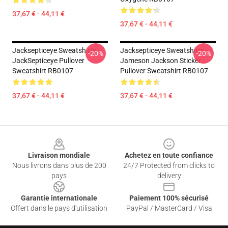
37,67 € - 44,11 €
37,67 € - 44,11 €
Jacksepticeye Sweatshirts -
Jacksepticeye Sweatshirts -
-20%
-20%
JackSepticeye Pullover
Jameson Jackson Sticker
Sweatshirt RB0107
Pullover Sweatshirt RB0107
37,67 € - 44,11 €
37,67 € - 44,11 €
Footer
Livraison mondiale
Achetez en toute confiance
Nous livrons dans plus de 200
24/7 Protected from clicks to
pays
delivery
Garantie internationale
Paiement 100% sécurisé
Offert dans le pays d'utilisation
PayPal / MasterCard / Visa