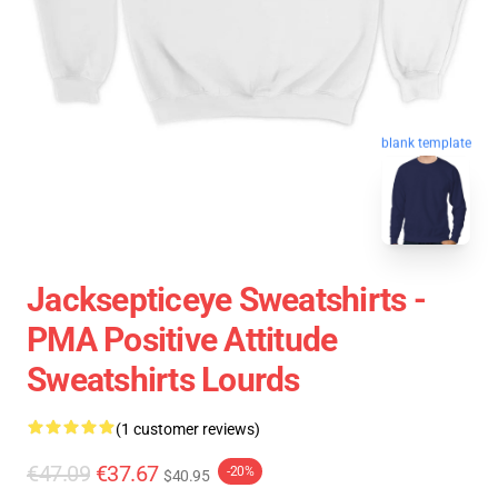
blank template
Jacksepticeye Sweatshirts -
PMA Positive Attitude
Sweatshirts Lourds
(1 customer reviews)
€47.09
€37.67
-20%
$40.95