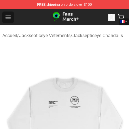
FREE
shipping on orders over $100
Jacksepticeye Store - Official Jacksepticeye Merchandis
Open menu
Accueil
/
Jacksepticeye Vêtements
/
Jacksepticeye Chandails