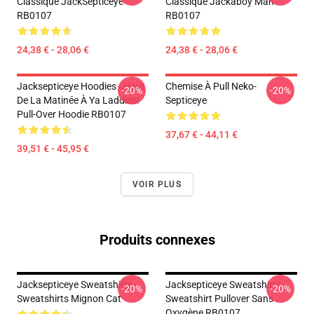
Classique JackSepticeye
Classique Jackaboy Man
RB0107
RB0107
24,38 € - 28,06 €
24,38 € - 28,06 €
Jacksepticeye Hoodies - Haut
Chemise À Pull Neko-
-20%
-20%
De La Matinée À Ya Laddies!
Septiceye
Pull-Over Hoodie RB0107
37,67 € - 44,11 €
39,51 € - 45,95 €
VOIR PLUS
Produits connexes
Jacksepticeye Sweatshirts -
Jacksepticeye Sweatshirts -
-20%
-20%
Sweatshirts Mignon Cat
Sweatshirt Pullover Sans
Oxygène RB0107