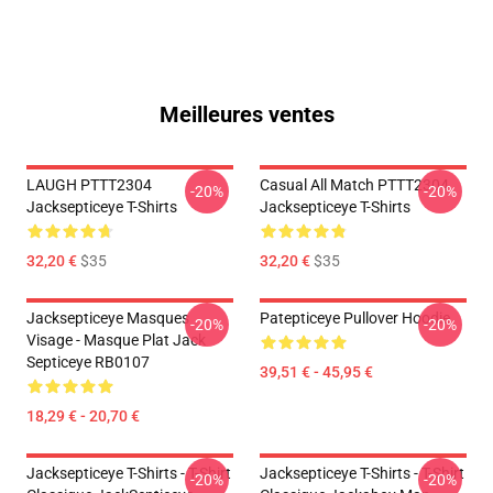
Meilleures ventes
LAUGH PTTT2304
Casual All Match PTTT2304
-20%
-20%
Jacksepticeye T-Shirts
Jacksepticeye T-Shirts
32,20 €
$35
32,20 €
$35
Jacksepticeye Masques
Patepticeye Pullover Hoodie
-20%
-20%
Visage - Masque Plat Jack
Septiceye RB0107
39,51 € - 45,95 €
18,29 € - 20,70 €
Jacksepticeye T-Shirts - T-Shirt
Jacksepticeye T-Shirts - T-Shirt
-20%
-20%