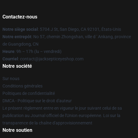
Contactez-nous
Notre siège social
: 5704 J St, San Diego, CA 92101, États-Unis
Notre entrepôt
: No 57, chemin Zhongshan, ville d ' Ankang, province
de Guangdong, CN
Heure
: 9h – 17h (lu – vendredi)
Courriel
: contact@jacksepticeyeshop.com
Notre société
Sur nous
Conditions générales
Politiques de confidentialité
DMCA - Politique sur le droit d'auteur
Le présent règlement entre en vigueur le jour suivant celui de sa
publication au Journal officiel de l'Union européenne. Loi sur la
transparence de la chaîne d'approvisionnement
Notre soutien