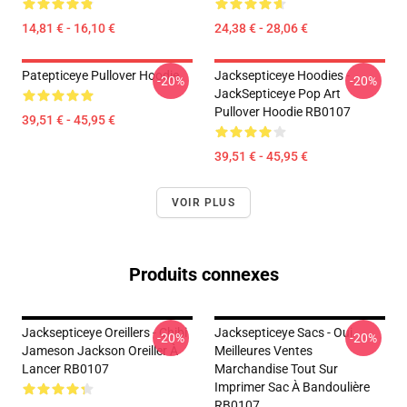
14,81 € - 16,10 €
24,38 € - 28,06 €
Patepticeye Pullover Hoodie
Jacksepticeye Hoodies -
-20%
-20%
JackSepticeye Pop Art
Pullover Hoodie RB0107
39,51 € - 45,95 €
39,51 € - 45,95 €
VOIR PLUS
Produits connexes
Jacksepticeye Oreillers - Chibi
Jacksepticeye Sacs - Oui.
-20%
-20%
Jameson Jackson Oreiller À
Meilleures Ventes
Lancer RB0107
Marchandise Tout Sur
Imprimer Sac À Bandoulière
RB0107