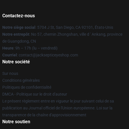
Contactez-nous
Notre siège social
: 5704 J St, San Diego, CA 92101, États-Unis
Notre entrepôt
: No 57, chemin Zhongshan, ville d ' Ankang, province
de Guangdong, CN
Heure
: 9h – 17h (lu – vendredi)
Courriel
: contact@jacksepticeyeshop.com
Notre société
Sur nous
Conditions générales
Politiques de confidentialité
DMCA - Politique sur le droit d'auteur
Le présent règlement entre en vigueur le jour suivant celui de sa
publication au Journal officiel de l'Union européenne. Loi sur la
transparence de la chaîne d'approvisionnement
Notre soutien