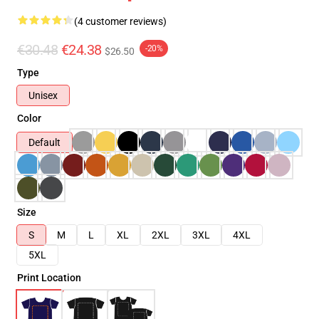
(4 customer reviews)
€30.48
€24.38
-20%
$26.50
Type
Unisex
Color
Default
Size
S
M
L
XL
2XL
3XL
4XL
5XL
Print Location