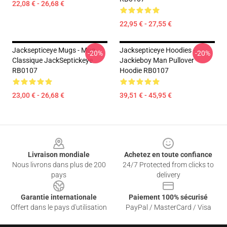
22,08 € - 26,68 €
22,95 € - 27,55 €
Jacksepticeye Mugs - Mug
Jacksepticeye Hoodies -
-20%
-20%
Classique JackSeptickeye
Jackieboy Man Pullover
RB0107
Hoodie RB0107
23,00 € - 26,68 €
39,51 € - 45,95 €
Footer
Livraison mondiale
Achetez en toute confiance
Nous livrons dans plus de 200
24/7 Protected from clicks to
pays
delivery
Garantie internationale
Paiement 100% sécurisé
Offert dans le pays d'utilisation
PayPal / MasterCard / Visa