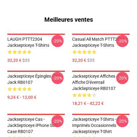
Meilleures ventes
LAUGH PTTT2304
Casual All Match PTTT2304
-20%
-20%
Jacksepticeye T-Shirts
Jacksepticeye T-Shirts
32,20 €
$35
32,20 €
$35
Jacksepticeye Épingles - Pin
Jacksepticeye Affiches -
-20%
-20%
Jack RB0107
Affiche D'éventail
JackSepticeye RB0107
9,24 € - 12,00 €
18,21 € - 42,22 €
Jacksepticeye Cas -
Jacksepticeye T-Shirts -
-20%
-20%
JackSepticeye IPhone Soft
Imprimés Occasionnels
Case RB0107
Jacksepticeye T-Shirt