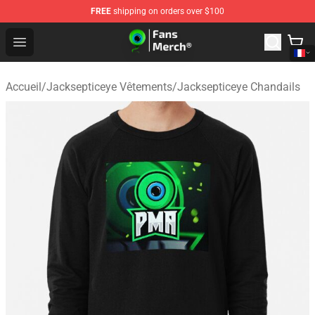
FREE
shipping on orders over $100
Jacksepticeye Store - Official Jacksepticeye Merchandis
Open menu
Accueil
/
Jacksepticeye Vêtements
/
Jacksepticeye Chandails