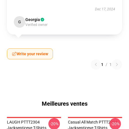
Dec 17, 2024
Georgia
G
Verified owner
Write your review
1
/
1
Meilleures ventes
LAUGH PTTT2304
Casual All Match PTTT2304
-20%
-20%
Jacksepticeye T-Shirts
Jacksepticeye T-Shirts