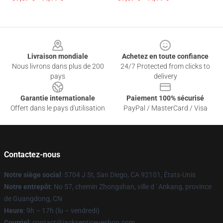
Footer
Livraison mondiale
Achetez en toute confiance
Nous livrons dans plus de 200
24/7 Protected from clicks to
pays
delivery
Garantie internationale
Paiement 100% sécurisé
Offert dans le pays d'utilisation
PayPal / MasterCard / Visa
Contactez-nous
Notre siège social
: 5704 J St, San Diego, CA 92101, États-Unis
Notre entrepôt
: No 57, chemin Zhongshan, ville d ' Ankang, province
de Guangdong, CN
Heure
: 9h – 17h (lu – vendredi)
Courriel
: contact@jacksepticeyeshop.com