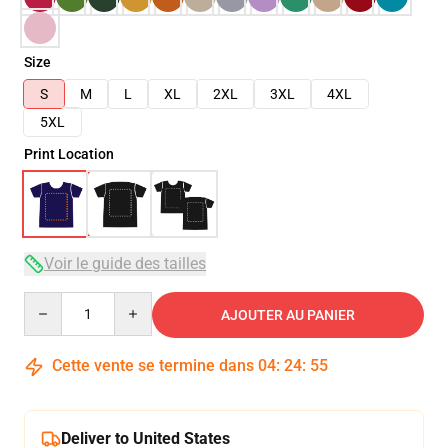
Size
S
M
L
XL
2XL
3XL
4XL
5XL
Print Location
Voir le guide des tailles
Quantity
AJOUTER AU PANIER
Cette vente se termine dans
04
:
24
:
55
Deliver to United States