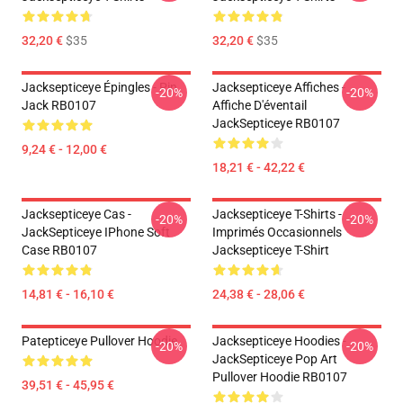
32,20 €
$35
32,20 €
$35
Jacksepticeye Épingles - Pin
Jacksepticeye Affiches -
-20%
-20%
Jack RB0107
Affiche D'éventail
JackSepticeye RB0107
9,24 € - 12,00 €
18,21 € - 42,22 €
Jacksepticeye Cas -
Jacksepticeye T-Shirts -
-20%
-20%
JackSepticeye IPhone Soft
Imprimés Occasionnels
Case RB0107
Jacksepticeye T-Shirt
14,81 € - 16,10 €
24,38 € - 28,06 €
Patepticeye Pullover Hoodie
Jacksepticeye Hoodies -
-20%
-20%
JackSepticeye Pop Art
Pullover Hoodie RB0107
39,51 € - 45,95 €