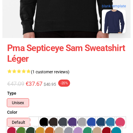
blank template
Pma Septiceye Sam Sweatshirt
Léger
(1 customer reviews)
€47.09
€37.67
-20%
$40.95
Type
Unisex
Color
Default