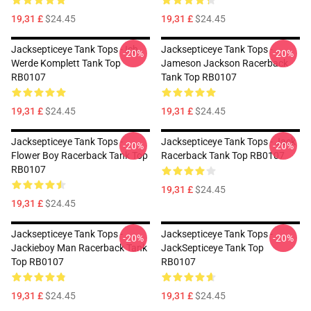
19,31 £
$24.45
19,31 £
$24.45
Jacksepticeye Tank Tops - Ich
Jacksepticeye Tank Tops -
-20%
-20%
Werde Komplett Tank Top
Jameson Jackson Racerback
RB0107
Tank Top RB0107
19,31 £
$24.45
19,31 £
$24.45
Jacksepticeye Tank Tops -
Jacksepticeye Tank Tops - Jack
-20%
-20%
Flower Boy Racerback Tank Top
Racerback Tank Top RB0107
RB0107
19,31 £
$24.45
19,31 £
$24.45
Jacksepticeye Tank Tops -
Jacksepticeye Tank Tops -
-20%
-20%
Jackieboy Man Racerback Tank
JackSepticeye Tank Top
Top RB0107
RB0107
19,31 £
$24.45
19,31 £
$24.45