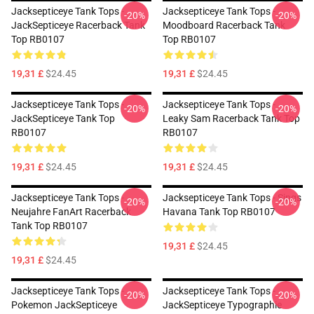
Jacksepticeye Tank Tops -
Jacksepticeye Tank Tops -
-20%
-20%
JackSepticeye Racerback Tank
Moodboard Racerback Tank
Top RB0107
Top RB0107
19,31 £
$24.45
19,31 £
$24.45
Jacksepticeye Tank Tops -
Jacksepticeye Tank Tops -
-20%
-20%
JackSepticeye Tank Top
Leaky Sam Racerback Tank Top
RB0107
RB0107
19,31 £
$24.45
19,31 £
$24.45
Jacksepticeye Tank Tops -
Jacksepticeye Tank Tops - Sings
-20%
-20%
Neujahre FanArt Racerback
Havana Tank Top RB0107
Tank Top RB0107
19,31 £
$24.45
19,31 £
$24.45
Jacksepticeye Tank Tops -
Jacksepticeye Tank Tops -
-20%
-20%
Pokemon JackSepticeye
JackSepticeye Typographie