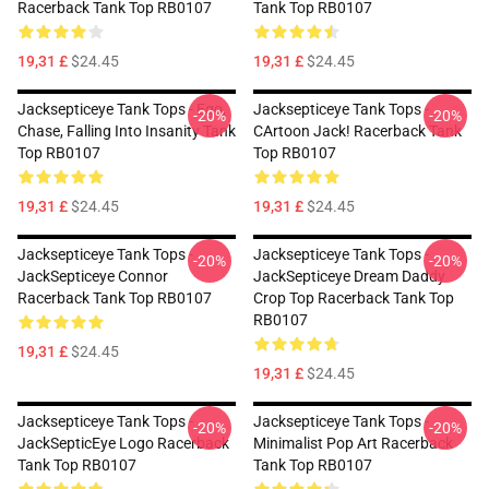
Racerback Tank Top RB0107
Tank Top RB0107
19,31 £
$24.45
19,31 £
$24.45
Jacksepticeye Tank Tops - Ego,
Jacksepticeye Tank Tops -
-20%
-20%
Chase, Falling Into Insanity Tank
CArtoon Jack! Racerback Tank
Top RB0107
Top RB0107
19,31 £
$24.45
19,31 £
$24.45
Jacksepticeye Tank Tops -
Jacksepticeye Tank Tops -
-20%
-20%
JackSepticeye Connor
JackSepticeye Dream Daddy
Racerback Tank Top RB0107
Crop Top Racerback Tank Top
RB0107
19,31 £
$24.45
19,31 £
$24.45
Jacksepticeye Tank Tops -
Jacksepticeye Tank Tops -
-20%
-20%
JackSepticEye Logo Racerback
Minimalist Pop Art Racerback
Tank Top RB0107
Tank Top RB0107