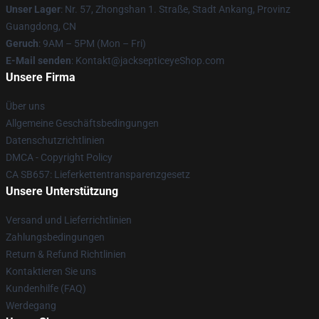
Unser Lager
: Nr. 57, Zhongshan 1. Straße, Stadt Ankang, Provinz
Guangdong, CN
Geruch
: 9AM – 5PM (Mon – Fri)
E-Mail senden
: Kontakt@jacksepticeyeShop.com
Unsere Firma
Über uns
Allgemeine Geschäftsbedingungen
Datenschutzrichtlinien
DMCA - Copyright Policy
CA SB657: Lieferkettentransparenzgesetz
Unsere Unterstützung
Versand und Lieferrichtlinien
Zahlungsbedingungen
Return & Refund Richtlinien
Kontaktieren Sie uns
Kundenhilfe (FAQ)
Werdegang