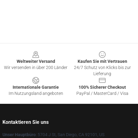
Footer
Weltweiter Versand
Kaufen Sie mit Vertrauen
Wir versenden in über 200 Länder
24/7 Schutz von Klicks bis zur
Lieferung
Internationale Garantie
100% Sicherer Checkout
Im Nutzungsland angeboten
PayPal / MasterCard / Visa
Kontaktieren Sie uns
Unser Hauptbüro
: 5704 J St, San Diego, CA 92101, US