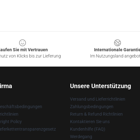
aufen Sie mit Vertrauen
Internationale Garanti
utz von Klicks bis zur Lieferung
Im Nutzungsland angebo
irma
Unsere Unterstützung
Versand und Lieferrichtlinien
Geschäftsbedingungen
Zahlungsbedingungen
ichtlinien
Return & Refund Richtlinien
ight Policy
Kontaktieren Sie uns
eferkettentransparenzgesetz
Kundenhilfe (FAQ)
Werdegang