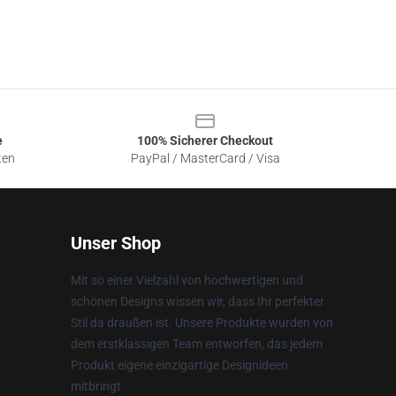
e
100% Sicherer Checkout
ten
PayPal / MasterCard / Visa
Unser Shop
Mit so einer Vielzahl von hochwertigen und
schönen Designs wissen wir, dass Ihr perfekter
Stil da draußen ist. Unsere Produkte wurden von
dem erstklassigen Team entworfen, das jedem
Produkt eigene einzigartige Designideen
mitbringt.