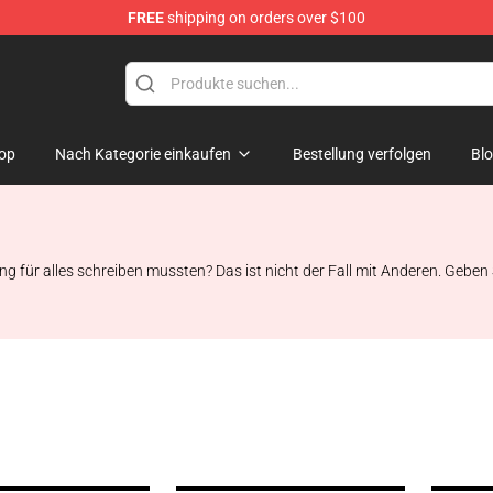
FREE
shipping on orders over $100
ise Shop
op
Nach Kategorie einkaufen
Bestellung verfolgen
Bl
ung für alles schreiben mussten? Das ist nicht der Fall mit Anderen. Geben