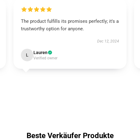
The product fulfills its promises perfectly; it's a
trustworthy option for anyone.
Dec 12, 2024
Lauren
L
Verified owner
Beste Verkäufer Produkte