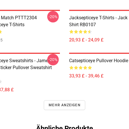
-20%
l Match PTTT2304
Jacksepticeye T-Shirts - Jack 
eye T-Shirts
Shirt RB0107
20,93 £ - 24,09 £
35
-20%
ceye Sweatshirts - Jameson
Catsepticeye Pullover Hoodie
icker Pullover Sweatshirt
33,93 £ - 39,46 £
37,88 £
MEHR ANZEIGEN
Ähnliche Produkte