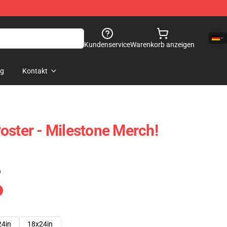
Kundenservice
Warenkorb anzeigen
og
Kontakt
oster - Milestone Merch!
)
24in
18x24in