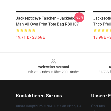
-20%
Jacksepticeye Taschen - Jackieboy
Jacksepti
Man All Over Print Tote Bag RB0107
Trico Pfe
19,71 £ - 23,66 £
18,96 £ - 
Footer
Weltweiter Versand
K
Wir versenden in über 200 Länder
24/7 Sch
Kontaktieren Sie uns
Unsere F
Unser Hauptbüro
: 5704 J St, San Diego, CA
Über uns