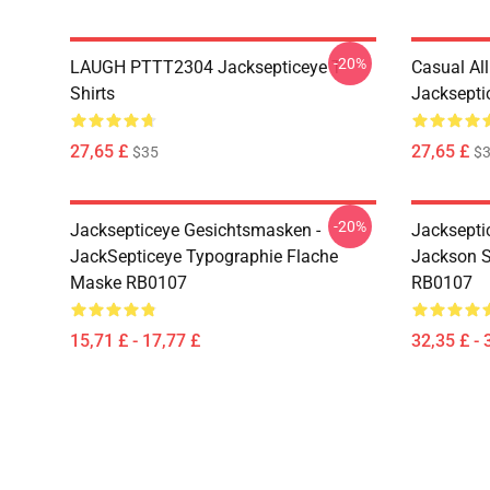
-20%
LAUGH PTTT2304 Jacksepticeye T-
Casual Al
Shirts
Jackseptic
27,65 £
27,65 £
$35
$
-20%
Jacksepticeye Gesichtsmasken -
Jacksepti
JackSepticeye Typographie Flache
Jackson St
Maske RB0107
RB0107
15,71 £ - 17,77 £
32,35 £ - 