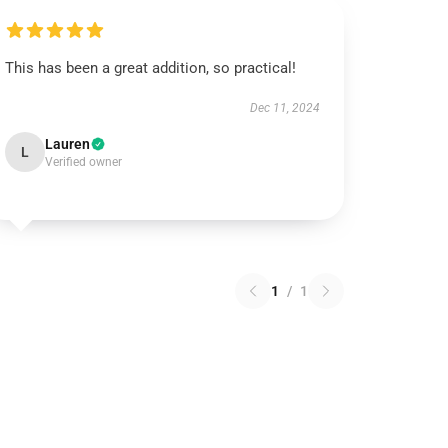
This has been a great addition, so practical!
Dec 11, 2024
Lauren
L
Verified owner
1
/
1