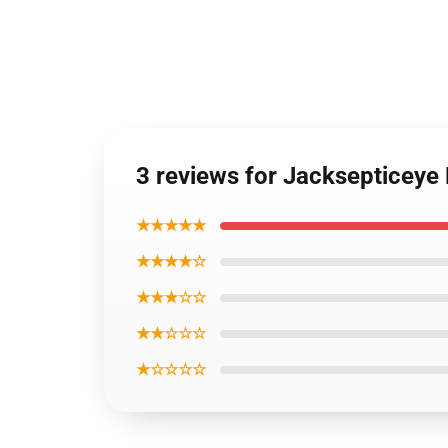
3 reviews for Jacksepticeye
★★★★★
★★★★☆
★★★☆☆
★★☆☆☆
★☆☆☆☆