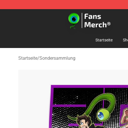
Jacksepticeye Store - Official Jacksepticeye Merchand
Startseite
Sh
Startseite
/
Sondersammlung