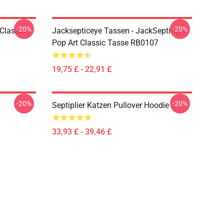
-20%
-20%
Classic T-
Jacksepticeye Tassen - JackSepticeye
Pop Art Classic Tasse RB0107
19,75 £ - 22,91 £
-20%
-20%
Septiplier Katzen Pullover Hoodie
33,93 £ - 39,46 £