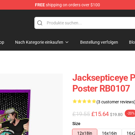
FREE
shipping on orders over $100
ise Shop
op
Nach Kategorie einkaufen
Bestellung verfolgen
Bl
Jacksepticeye P
Poster RB0107
(3 customer reviews
£19.55
£15.64
-20%
$19.80
Size
12x18in
16x16in
16x