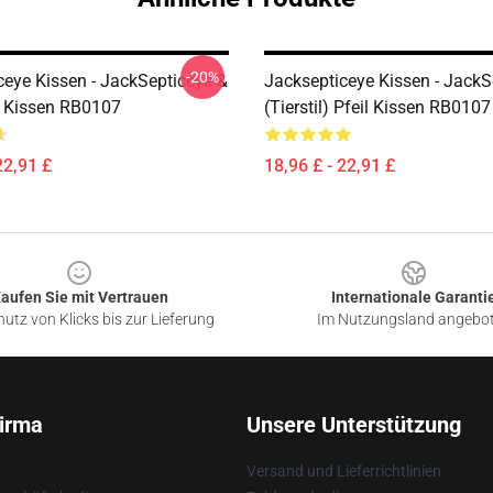
-20%
ceye Kissen - JackSepticeye &
Jacksepticeye Kissen - JackS
il Kissen RB0107
(Tierstil) Pfeil Kissen RB0107
22,91 £
18,96 £ - 22,91 £
aufen Sie mit Vertrauen
Internationale Garanti
utz von Klicks bis zur Lieferung
Im Nutzungsland angebo
irma
Unsere Unterstützung
Versand und Lieferrichtlinien