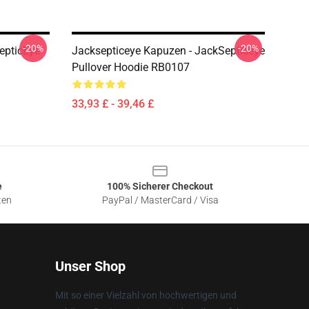
-20%
-20%
epticEye
Jacksepticeye Kapuzen - JackSepticeye
Pullover Hoodie RB0107
33,93 £ - 39,46 £
e
100% Sicherer Checkout
ten
PayPal / MasterCard / Visa
Unser Shop
Mit so einer Vielzahl von hochwertigen und