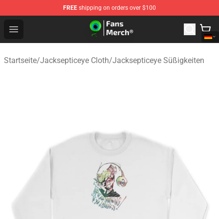
FREE
shipping on orders over $100
Jacksepticeye Store - Official Jacksepticeye Merchandis
Open menu
Startseite
/
Jacksepticeye Cloth
/
Jacksepticeye Süßigkeiten