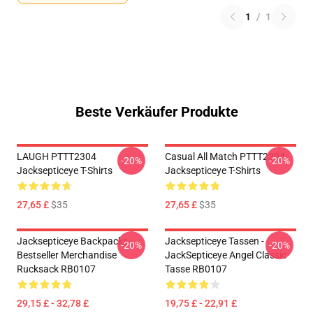
1
/
1
Beste Verkäufer Produkte
LAUGH PTTT2304
Casual All Match PTTT2304
-20%
-20%
Jacksepticeye T-Shirts
Jacksepticeye T-Shirts
27,65 £
$35
27,65 £
$35
Jacksepticeye Backpacks -
Jacksepticeye Tassen -
-20%
-20%
Bestseller Merchandise
JackSepticeye Angel Classic
Rucksack RB0107
Tasse RB0107
29,15 £ - 32,78 £
19,75 £ - 22,91 £