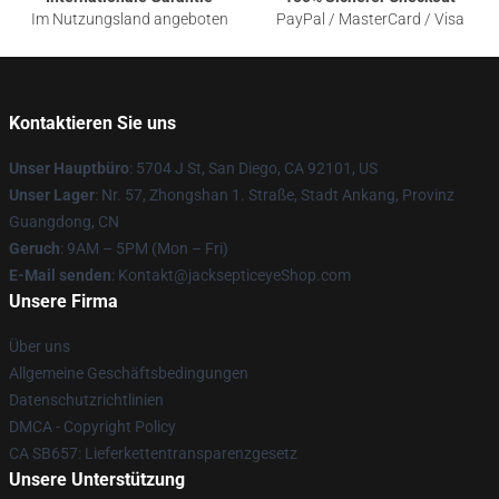
Im Nutzungsland angeboten
PayPal / MasterCard / Visa
Kontaktieren Sie uns
Unser Hauptbüro
: 5704 J St, San Diego, CA 92101, US
Unser Lager
: Nr. 57, Zhongshan 1. Straße, Stadt Ankang, Provinz
Guangdong, CN
Geruch
: 9AM – 5PM (Mon – Fri)
E-Mail senden
: Kontakt@jacksepticeyeShop.com
Unsere Firma
Über uns
Allgemeine Geschäftsbedingungen
Datenschutzrichtlinien
DMCA - Copyright Policy
CA SB657: Lieferkettentransparenzgesetz
Unsere Unterstützung