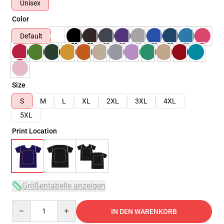
Unisex
Color
Default
Size
S
M
L
XL
2XL
3XL
4XL
5XL
Print Location
Größentabelle anzeigen
Quantity
IN DEN WARENKORB