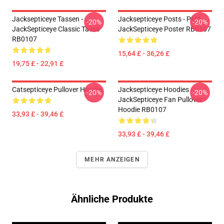
Jacksepticeye Tassen -
Jacksepticeye Posts - PMA
-20%
-20%
JackSepticeye Classic Tasse
JackSepticeye Poster RB0107
RB0107
15,64 £ - 36,26 £
19,75 £ - 22,91 £
Catsepticeye Pullover Hoodie
Jacksepticeye Hoodies -
-20%
-20%
JackSepticeye Fan Pullover
Hoodie RB0107
33,93 £ - 39,46 £
33,93 £ - 39,46 £
MEHR ANZEIGEN
Ähnliche Produkte