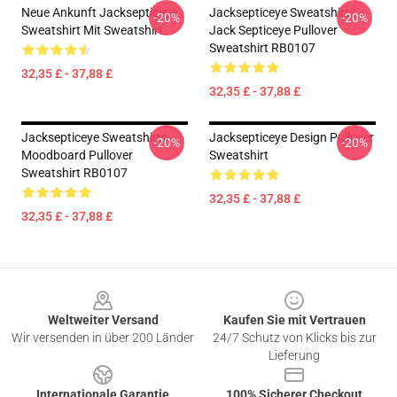
Neue Ankunft Jacksepticeye
Jacksepticeye Sweatshirts -
-20%
-20%
Sweatshirt Mit Sweatshirt
Jack Septiceye Pullover
Sweatshirt RB0107
32,35 £ - 37,88 £
32,35 £ - 37,88 £
Jacksepticeye Sweatshirts -
Jacksepticeye Design Pullover
-20%
-20%
Moodboard Pullover
Sweatshirt
Sweatshirt RB0107
32,35 £ - 37,88 £
32,35 £ - 37,88 £
Footer
Weltweiter Versand
Kaufen Sie mit Vertrauen
Wir versenden in über 200 Länder
24/7 Schutz von Klicks bis zur
Lieferung
Internationale Garantie
100% Sicherer Checkout