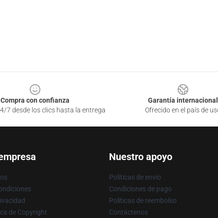
Compra con confianza
Garantía internacional
4/7 desde los clics hasta la entrega
Ofrecido en el país de us
 empresa
Nuestro apoyo
ros
Políticas de envío
ondiciones
Condiciones de pago
rivacidad
Políticas de reembolso
ica de Copyright
Contáctenos