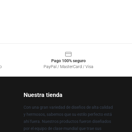
Pago 100% seguro
o
PayPal / MasterCard / Visa
Nuestra tienda
Con una gran variedad de diseños de alta calidad
y hermosos, sabemos que su estilo perfecto está
ahí fuera. Nuestros productos fueron diseñados
por el equipo de clase mundial que trae sus