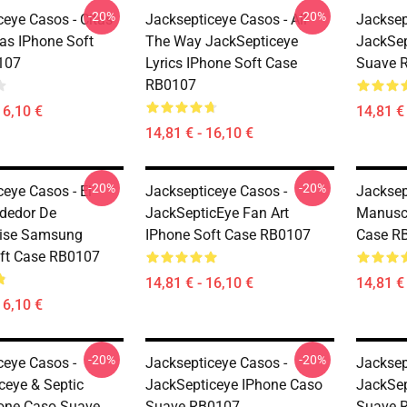
-20%
-20%
ceye Casos - Citas
Jacksepticeye Casos - All
Jacksep
as IPhone Soft
The Way JackSepticeye
JackSep
107
Lyrics IPhone Soft Case
Suave 
RB0107
16,10 €
14,81 € 
14,81 € - 16,10 €
-20%
-20%
ceye Casos - El
Jacksepticeye Casos -
Jacksep
dedor De
JackSepticEye Fan Art
Manuscr
ise Samsung
IPhone Soft Case RB0107
Case R
ft Case RB0107
14,81 € - 16,10 €
14,81 € 
16,10 €
-20%
-20%
ceye Casos -
Jacksepticeye Casos -
Jacksep
ceye & Septic
JackSepticeye IPhone Caso
JackSep
one Caso Suave
Suave RB0107
Suave 