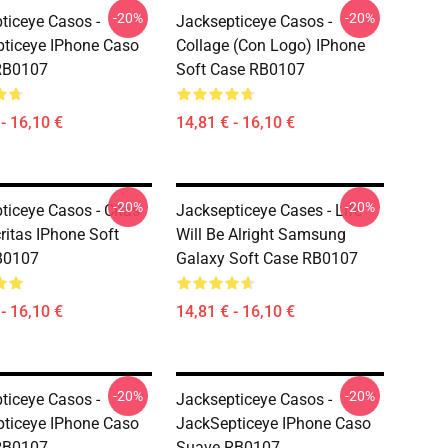
-20%
-20%
ticeye Casos -
Jacksepticeye Casos -
ticeye IPhone Caso
Collage (con Logo) IPhone
RB0107
Soft Case RB0107
- 16,10 €
14,81 € - 16,10 €
-20%
-20%
ticeye Casos - Citas
Jacksepticeye Cases - Life
itas IPhone Soft
Will Be Alright Samsung
B0107
Galaxy Soft Case RB0107
- 16,10 €
14,81 € - 16,10 €
-20%
-20%
ticeye Casos -
Jacksepticeye Casos -
ticeye IPhone Caso
JackSepticeye IPhone Caso
RB0107
Suave RB0107