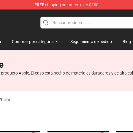
FREE
shipping on orders over $100
ise Shop
a
Comprar por categoría
Seguimiento de pedido
Blog
e
producto Apple. El caso está hecho de materiales duraderos y de alta cal
Phone