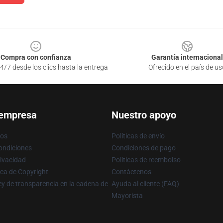
Compra con confianza
Garantía internacional
4/7 desde los clics hasta la entrega
Ofrecido en el país de us
 empresa
Nuestro apoyo
ros
Políticas de envío
ondiciones
Condiciones de pago
rivacidad
Políticas de reembolso
ica de Copyright
Contáctenos
y de transparencia en la cadena de
Ayuda al cliente (FAQ)
Mayorista