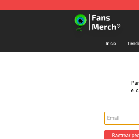
Jacksepticeye Store - Official Jacksepticeye Merchand
Inicio
Tiend
Par
el 
Rastrear pe