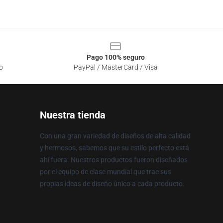
Pago 100% seguro
o
PayPal / MasterCard / Visa
Nuestra tienda
Con una gran variedad de diseños de alta calidad
y hermosos, sabemos que su estilo perfecto está
ahí fuera. Nuestros productos fueron diseñados
por el equipo de clase mundial que trae sus
propias ideas de diseño único a cada producto.