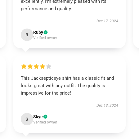
excellently. I’m extremely pleased with its
performance and quality.
Dec 17, 2024
Ruby
R
Verified owner
This Jacksepticeye shirt has a classic fit and
looks great with any outfit. The quality is
impressive for the price!
Dec 13, 2024
Skye
S
Verified owner