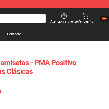
Atención al cliente
Ver carrito
Contacto
amisetas - PMA Positivo
as Clásicas
)