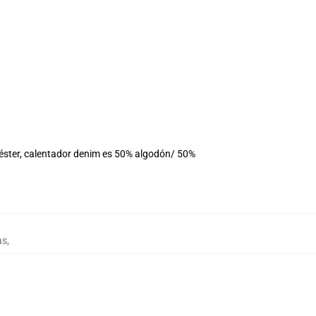
iéster, calentador denim es 50% algodón/ 50%
as
,