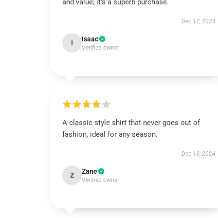
and value; it’s a superb purchase.
Dec 17, 2024
Isaac
I
Verified owner
A classic style shirt that never goes out of
fashion, ideal for any season.
Dec 13, 2024
Zane
Z
Verified owner