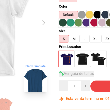
Color
Default
Size
S
M
L
XL
2X
Print Location
blank template
Ver guía de tallas
Quantity
Esta venta termina en
01