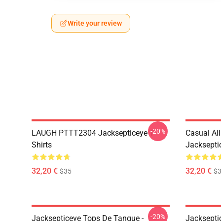
Write your review
-20%
LAUGH PTTT2304 Jacksepticeye T-
Casual Al
Shirts
Jackseptic
32,20 €
32,20 €
$35
$
-20%
Jacksepticeye Tops De Tanque -
Jacksepti