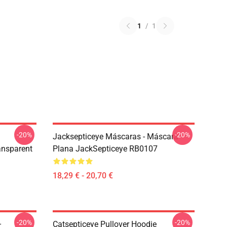
1
/
1
-20%
-20%
Jacksepticeye Máscaras - Máscara
ansparent
Plana JackSepticeye RB0107
18,29 € - 20,70 €
-20%
-20%
–
Catsepticeye Pullover Hoodie