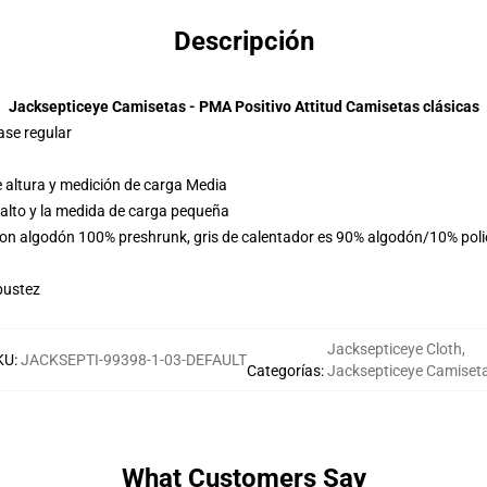
Descripción
Jacksepticeye Camisetas - PMA Positivo Attitud Camisetas clásicas
ase regular
e altura y medición de carga Media
 alto y la medida de carga pequeña
 son algodón 100% preshrunk, gris de calentador es 90% algodón/10% pol
bustez
Jacksepticeye Cloth
,
KU
:
JACKSEPTI-99398-1-03-DEFAULT
Categorías
:
Jacksepticeye Camiset
What Customers Say