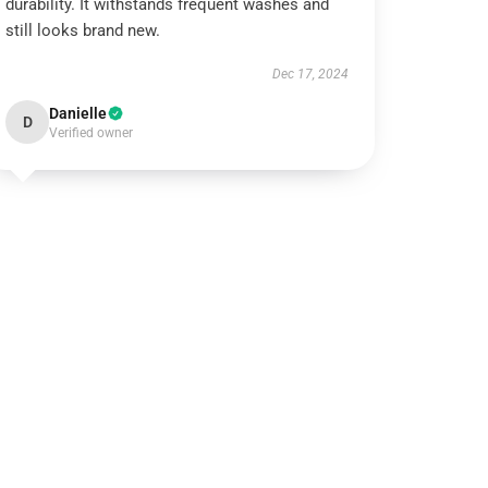
durability. It withstands frequent washes and
still looks brand new.
Dec 17, 2024
Danielle
D
Verified owner