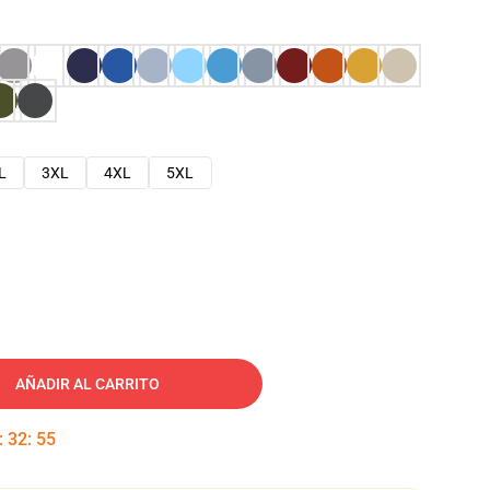
L
3XL
4XL
5XL
AÑADIR AL CARRITO
:
32
:
54