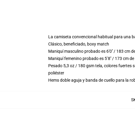
La camiseta convencional habitual para una b
Clásico, beneficiado, boxy match
Maniquí masculino probado es 6'0′′ / 183 cm d
Maniquí femenino probado es 5’8′′ / 173 cm de
Pesado 5,3 oz / 180 gsm tela, colores fuertes
poliéster
Hems doble aguja y banda de cuello para la ro
S