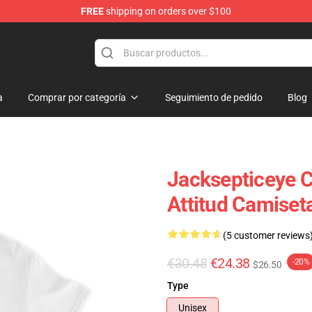
FREE
shipping on orders over $100
ise Shop
a
Comprar por categoría
Seguimiento de pedido
Blog
Jacksepticeye C
Attitud Camiset
(5 customer reviews
€30.48
€24.38
-20%
$26.50
Type
Unisex