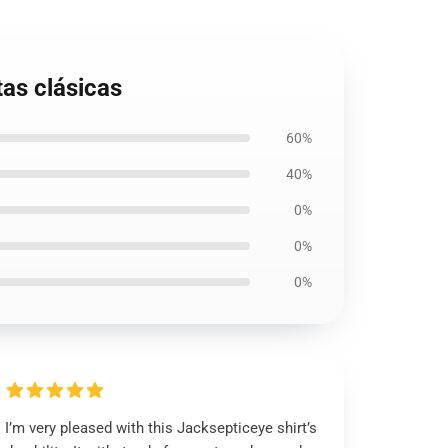
as clásicas
60%
40%
0%
0%
0%
I’m very pleased with this Jacksepticeye shirt’s