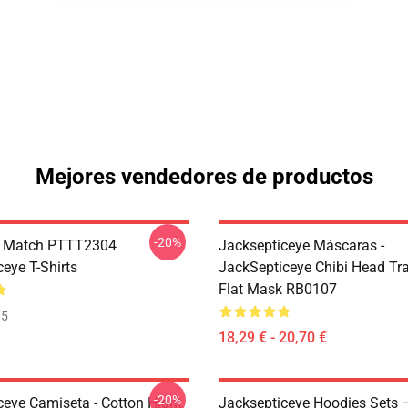
Mejores vendedores de productos
-20%
l Match PTTT2304
Jacksepticeye Máscaras -
eye T-Shirts
JackSepticeye Chibi Head Tr
Flat Mask RB0107
35
18,29 € - 20,70 €
-20%
ceye Camiseta - Cotton Hight
Jacksepticeye Hoodies Sets 