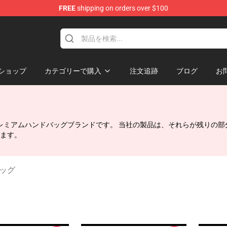
FREE
shipping on orders over $100
ise Shop
ショップ
カテゴリーで購入
注文追跡
ブログ
お
れているプレミアムハンドバッグブランドです。 当社の製品は、それらが残
ます。
 バッグ