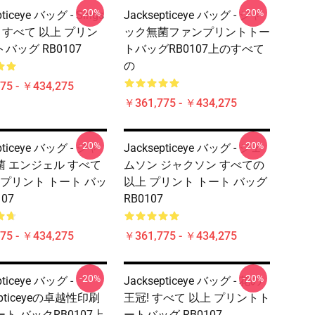
-20%
-20%
pticeye バッグ - Sings
Jacksepticeye バッグ - ジャ
na すべて 以上 プリン
ック無菌ファンプリントトー
バッグ RB0107
トバッグRB0107上のすべて
の
75 - ￥434,275
￥361,775 - ￥434,275
-20%
-20%
pticeye バッグ - ジャ
Jacksepticeye バッグ - ジェ
菌 エンジェル すべて
ムソン ジャクソン すべての
 プリント トート バッ
以上 プリント トート バッグ
107
RB0107
75 - ￥434,275
￥361,775 - ￥434,275
-20%
-20%
pticeye バッグ -
Jacksepticeye バッグ - 花の
epticeyeの卓越性印刷
王冠! すべて 以上 プリントト
ト バックRB0107上
ートバッグ RB0107