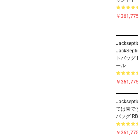
￥361,775
Jacksept
JackSep
トバッグ 
ール
￥361,775
Jacksept
ては青で
バッグ RB
￥361,775