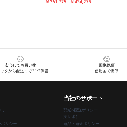
￥361,775 - ￥434,275
安心してお買い物
国際保証
ックから配送まで24/7保護
使用国で提供
当社のサポート
いて
配送&配送ポリシー
支払条件
ーポリシー
返品・返金ポリシー