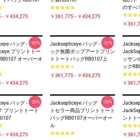
のすべ
 - ￥434,275
￥361,775 - ￥434,275
￥361,7
-20%
-20%
iceye バッグ -
Jacksepticeye バッグ - ジャ
Jackse
ticeye プリントトー
ック無菌ポップアートプリン
JackSe
RB0107 オーバーオ
トトートバッグRB0107上
ッサン
ックRB0
￥361,775 - ￥434,275
 - ￥434,275
￥361,7
-20%
-20%
iceye バッグ - すべ
Jacksepticeye バッグ ・ ベス
Jackse
す プリントトート
トセラー商品プリントトート
JackS
0107
バッグRB0107オーバーオー
ントトー
ル
 - ￥434,275
￥361,7