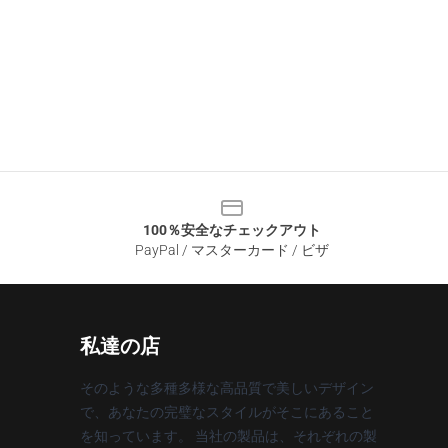
100％安全なチェックアウト
PayPal / マスターカード / ビザ
私達の店
そのような多種多様な高品質で美しいデザイン
で、あなたの完璧なスタイルがそこにあること
を知っています。 当社の製品は、それぞれの製