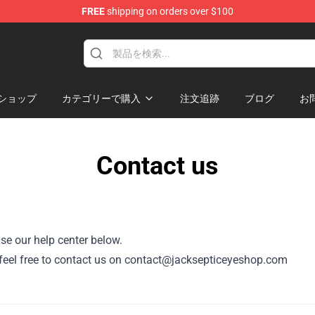
FREE
shipping on orders over $100
ise Shop
ショップ
カテゴリーで購入
注文追跡
ブログ
お
Contact us
se our help center below.
r, feel free to contact us on contact@jacksepticeyeshop.com