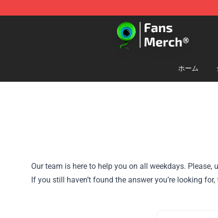
Jacksepticeye Store - Official Jacksepticeye Merchand
ホーム
Our team is here to help you on all weekdays. Please, u
If you still haven’t found the answer you’re looking fo