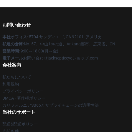
お問い合わせ
本社オフィス
: 5704 サンディエゴ, CA 92101, アメリカ
私達の倉庫
:No. 57、中山1stの道、Ankang都市、広東省、CN
営業時間
: 9:00～18:00(月～金)
電子メール
お問い合わせjacksepticeyeショップ.com
会社案内
私たちについて
利用規約
プライバシーポリシー
DMCA - 著作権ポリシー
カリフォルニアSB657: サプライチェーンの透明性法
当社のサポート
配送&配送ポリシー
支払条件