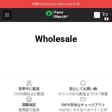
FREE
shipping on orders over $100
Jacksepticeye Store - Official Jacksepticeye Merchandis
Open menu
Wholesale
Footer
世界中に配送
安心してお買い物
200カ国以上に配送
クリックから配送まで24/7保護
国際保証
100％安全なチェックアウト
使用国で提供
PayPal / マスターカード / ビザ