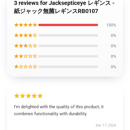
3 reviews for Jacksepticeye レギンス -
紙ジャック無菌レギンスRB0107
★★★★★
100%
★★★★☆
0%
★★★☆☆
0%
★★☆☆☆
0%
★☆☆☆☆
0%
I’m delighted with the quality of this product; it
combines functionality with durability.
Dec 17, 2024