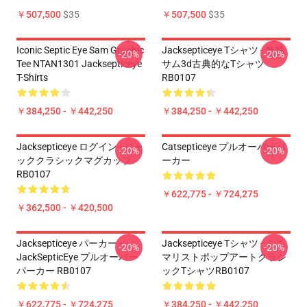
￥507,500
$35
￥507,500
$35
Iconic Septic Eye Sam Graphic
Jacksepticeye Tシャツ - 無菌
-20%
-20%
Tee NTAN1301 Jacksepticeye
サム3d古典的なTシャツ
T-Shirts
RB0107
￥384,250 - ￥442,250
￥384,250 - ￥442,250
Jacksepticeye ログイン - ジャ
Catsepticeye プルオーバーパ
-20%
-20%
ッククラシックマグカップ
ーカー
RB0107
￥622,775 - ￥724,275
￥362,500 - ￥420,500
Jacksepticeye パーカー -
Jacksepticeye Tシャツ - ミニ
-20%
-20%
JackSepticEye プルオーバー
マリストポップアートクラシ
パーカー RB0107
ックTシャツRB0107
￥622,775 - ￥724,275
￥384,250 - ￥442,250