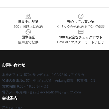
Footer
世界中に配送
安心してお買い物
200カ国以上に配送
クリックから配送まで24/7保護
国際保証
100％安全なチェックアウト
使用国で提供
PayPal / マスターカード / ビザ
お問い合わせ
本社オフィス
: 5704 サンディエゴ, CA 92101, アメリカ
私達の倉庫
:No. 57、中山1stの道、Ankang都市、広東省、CN
営業時間
: 9:00～18:00(月～金)
電子メール
お問い合わせjacksepticeyeショップ.com
会社案内
私たちについて