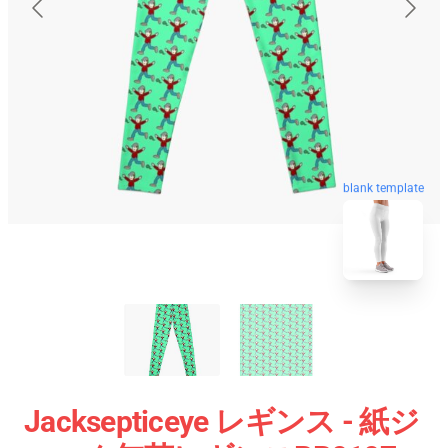
blank template
Jacksepticeye レギンス - 紙ジ