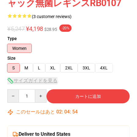
ャック無菌レギンスRB0107
(3 customer reviews)
¥5,247
¥4,198
-20%
$28.95
Type
Women
Size
S
M
L
XL
2XL
3XL
4XL
サイズガイドを見る
Quantity
カートに追加
このセールはあと
02
:
04
:
54
Deliver to United States