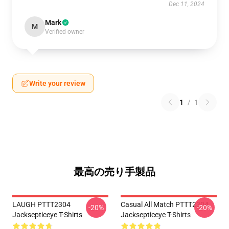
Dec 11, 2024
Mark
M
Verified owner
Write your review
1
/
1
最高の売り手製品
LAUGH PTTT2304
Casual All Match PTTT2304
-20%
-20%
Jacksepticeye T-Shirts
Jacksepticeye T-Shirts