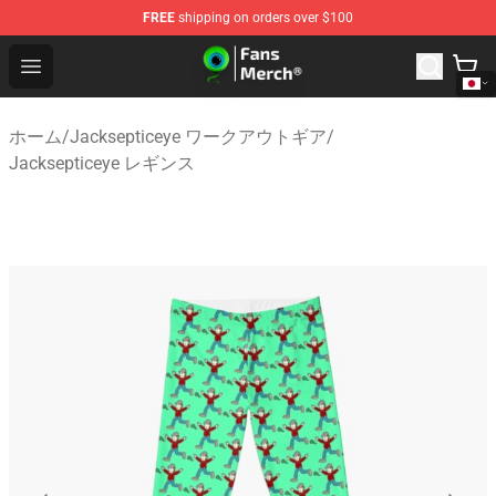
FREE
shipping on orders over $100
Jacksepticeye Store - Official Jacksepticeye Merchandis
Open menu
ホーム
/
Jacksepticeye ワークアウトギア
/
Jacksepticeye レギンス