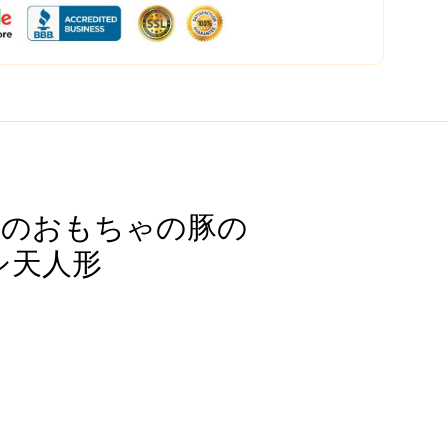
aft動物のおもちゃの豚の
シ天人形