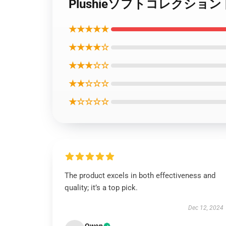
Plushieソフトコレクション
★★★★★
★★★★☆
★★★☆☆
★★☆☆☆
★☆☆☆☆
The product excels in both effectiveness and
quality; it’s a top pick.
Dec 12, 2024