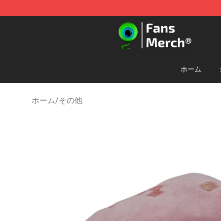
Jacksepticeye Store - Official Jacksepticeye Merchand
ホーム
ホーム
/
その他