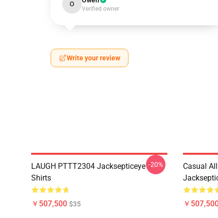
Owen
O
Verified owner
Write your review
-20%
LAUGH PTTT2304 Jacksepticeye T-
Casual Al
Shirts
Jackseptic
￥507,500
￥507,50
$35