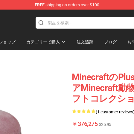
FREE
shipping on orders over $100
ise Shop
ショップ
カテゴリーで購入
注文追跡
ブログ
お
MinecraftのP
アMinecraft
フトコレクション
(1 customer reviews
￥376,275
$25.95