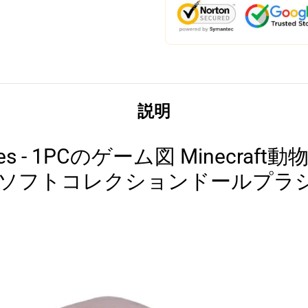
説明
ushies - 1PCのゲーム図 Minecr
shieソフトコレクションドールプラ