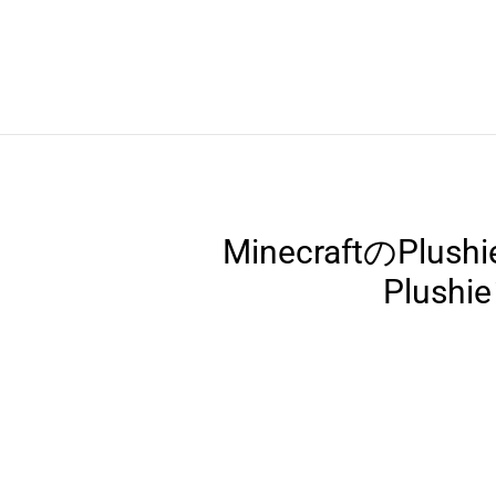
MinecraftのPl
Plu