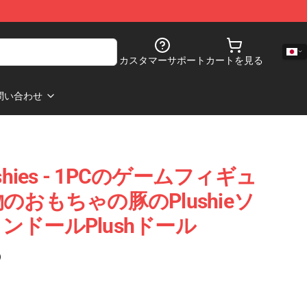
カスタマーサポート
カートを見る
問い合わせ
lushies - 1PCのゲームフィギュ
動物のおもちゃの豚のPlushieソ
ドールPlushドール
)