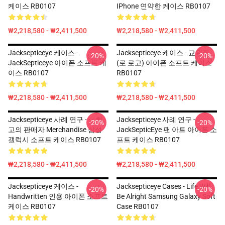
케이스 RB0107
IPhone 연약한 케이스 RB0107
₩2,218,580 - ₩2,411,500
₩2,218,580 - ₩2,411,500
Jacksepticeye 케이스 -
Jacksepticeye 케이스 - 교원질
-20%
-20%
JackSepticeye 아이폰 소프트 케
(로 로고) 아이폰 소프트 케이스
이스 RB0107
RB0107
₩2,218,580 - ₩2,411,500
₩2,218,580 - ₩2,411,500
Jacksepticeye 사례 연구 - - - 최
Jacksepticeye 사례 연구 -
-20%
-20%
고의 판매자 Merchandise 삼성
JackSepticEye 팬 아트 아이폰 소
갤럭시 소프트 케이스 RB0107
프트 케이스 RB0107
₩2,218,580 - ₩2,411,500
₩2,218,580 - ₩2,411,500
Jacksepticeye 케이스 -
Jacksepticeye Cases - Life Will
-20%
-20%
Handwritten 인용 아이폰 소프트
Be Alright Samsung Galaxy Soft
케이스 RB0107
Case RB0107