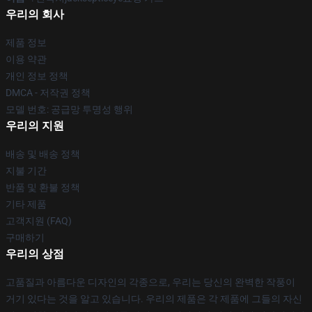
우리의 회사
제품 정보
이용 약관
개인 정보 정책
DMCA - 저작권 정책
모델 번호: 공급망 투명성 행위
우리의 지원
배송 및 배송 정책
지불 기간
반품 및 환불 정책
기타 제품
고객지원 (FAQ)
구매하기
우리의 상점
고품질과 아름다운 디자인의 각종으로, 우리는 당신의 완벽한 작풍이
거기 있다는 것을 알고 있습니다. 우리의 제품은 각 제품에 그들의 자신