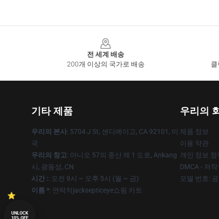
Footer
전 세계 배송
200개 이상의 국가로 배송
클
기타 제품
우리의 
우리의 본사
: 5704 J St, 샌디에이고, CA 92101, 미
제품 정보
국
이용 약관
우리의 창고
: 아니오 57의 중산 제 1 도로, Ankang
개인 정보 정
시, 광동성, CN
DMCA - 저
시간 :
: 오전 9시 ~ 오후 5시 (월 ~ 금)
모델 번호: 
이름 *
: 연락처jacksepticeye쇼핑 카트
UNLOCK
10% OFF