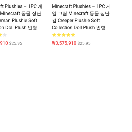
ft Plushies – 1PC 게
Minecraft Plushies – 1PC 게
Minecraft 동물 장난
임 그림 Minecraft 동물 장난
man Plushie Soft
감 Creeper Plushie Soft
ion Doll Plush 인형
Collection Doll Plush 인형
,910
₩3,575,910
$25.95
$25.95