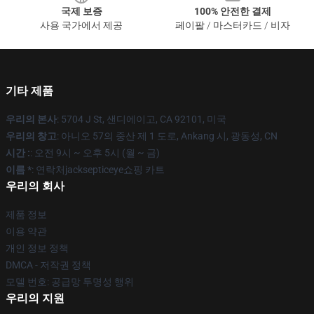
국제 보증
100% 안전한 결제
사용 국가에서 제공
페이팔 / 마스터카드 / 비자
기타 제품
우리의 본사
: 5704 J St, 샌디에이고, CA 92101, 미국
우리의 창고
: 아니오 57의 중산 제 1 도로, Ankang 시, 광동성, CN
시간 :
: 오전 9시 ~ 오후 5시 (월 ~ 금)
이름 *
: 연락처jacksepticeye쇼핑 카트
우리의 회사
제품 정보
이용 약관
개인 정보 정책
DMCA - 저작권 정책
모델 번호: 공급망 투명성 행위
우리의 지원