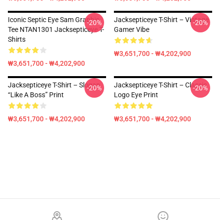
Iconic Septic Eye Sam Graphic
Jacksepticeye T-Shirt – Vintage
-20%
-20%
Tee NTAN1301 Jacksepticeye T-
Gamer Vibe
Shirts
₩3,651,700 - ₩4,202,900
₩3,651,700 - ₩4,202,900
Jacksepticeye T-Shirt – Slogan
Jacksepticeye T-Shirt – Classic
-20%
-20%
“Like A Boss” Print
Logo Eye Print
₩3,651,700 - ₩4,202,900
₩3,651,700 - ₩4,202,900
Footer