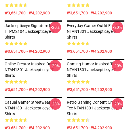
₩3,651,700 - ₩4,202,900
₩3,651,700 - ₩4,202,900
Jacksepticeye Signature Icon
Everyday Gamer Outfit Essential
-20%
-20%
TTPM2104 Jacksepticeye T-
NTAN1301 Jacksepticeye T-
Shirts
Shirts
₩3,651,700 - ₩4,202,900
₩3,651,700 - ₩4,202,900
Online Creator Inspired Design
Gaming Humor Inspired Tee
-20%
-20%
NTAN1301 Jacksepticeye T-
NTAN1301 Jacksepticeye T-
Shirts
Shirts
₩3,651,700 - ₩4,202,900
₩3,651,700 - ₩4,202,900
Casual Gamer Streetwear Tee
Retro Gaming Content Creator
-20%
-20%
NTAN1301 Jacksepticeye T-
Tee NTAN1301 Jacksepticeye T-
Shirts
Shirts
₩3,651,700 - ₩4,202,900
₩3,651,700 - ₩4,202,900