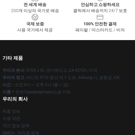
전 세계 배송
안심하고 쇼핑하세요
200개 이상의 국가로 배송
클릭에서 배송까지 24/7 보호
국제 보증
100% 안전한 결제
사용 국가에서 제공
페이팔 / 마스터카드 / 비자
기타 제품
우리의 본사
: 5704 J St, 샌디에이고, CA 92101, 미국
우리의 창고
: 아니오 57의 중산 제 1 도로, Ankang 시, 광동성, CN
시간 :
: 오전 9시 ~ 오후 5시 (월 ~ 금)
이름 *
: 연락처jacksepticeye쇼핑 카트
우리의 회사
제품 정보
이용 약관
개인 정보 정책
DMCA - 저작권 정책