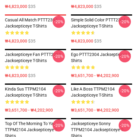
₩4,823,000
$35
₩4,823,000
$35
Casual All Match PTTT2304
Simple Solid Color PTTT2304
-20%
-20%
Jacksepticeye T-Shirts
Jacksepticeye T-Shirts
₩4,823,000
$35
₩4,823,000
$35
Jacksepticeye Fan PTTT2304
Ego PTTT2304 Jacksepticeye T-
-20%
-20%
Jacksepticeye T-Shirts
Shirts
₩4,823,000
$35
₩3,651,700 - ₩4,202,900
Kinda Sus TTPM2104
Like A Boss TTPM2104
-20%
-20%
Jacksepticeye T-Shirts
Jacksepticeye T-Shirts
₩3,651,700 - ₩4,202,900
₩3,651,700 - ₩4,202,900
Top Of The Morning To Ya
Jacksepticeye Sonny
-20%
-20%
TTPM2104 Jacksepticeye T-
TTPM2104 Jacksepticeye T-
Shirts
Shirts