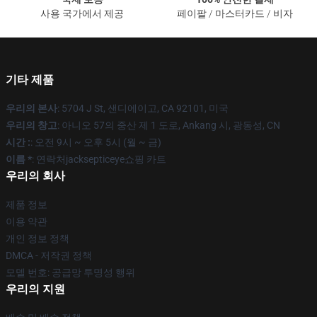
사용 국가에서 제공
페이팔 / 마스터카드 / 비자
기타 제품
우리의 본사
: 5704 J St, 샌디에이고, CA 92101, 미국
우리의 창고
: 아니오 57의 중산 제 1 도로, Ankang 시, 광동성, CN
시간 :
: 오전 9시 ~ 오후 5시 (월 ~ 금)
이름 *
: 연락처jacksepticeye쇼핑 카트
우리의 회사
제품 정보
이용 약관
개인 정보 정책
DMCA - 저작권 정책
모델 번호: 공급망 투명성 행위
우리의 지원