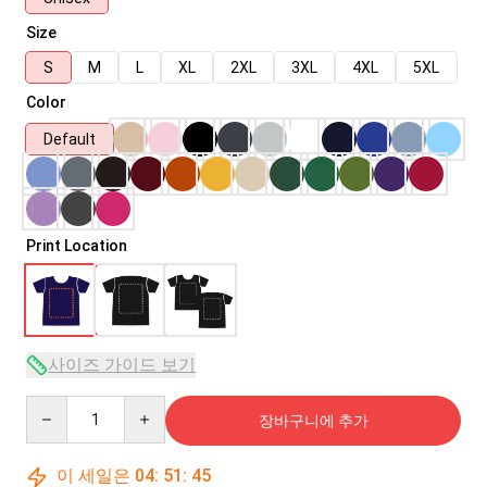
Size
S
M
L
XL
2XL
3XL
4XL
5XL
Color
Default
Print Location
사이즈 가이드 보기
Quantity
장바구니에 추가
이 세일은
04
:
51
:
45