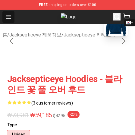
FREE
shipping on orders over $100
blank template
Open menu
Jacksepticeye Store - Official Ja
홈
/
Jacksepticeye 제품정보
/
Jacksepticeye 카테고리
Jacksepticeye Hoodies - 블라
인드 꽃 풀 오버 후드
(3 customer reviews)
₩73,981
₩59,185
-20%
$42.95
Type
Unisex