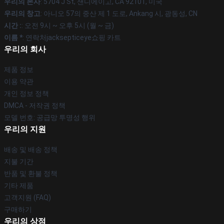
우리의 본사
: 5704 J St, 샌디에이고, CA 92101, 미국
우리의 창고
: 아니오 57의 중산 제 1 도로, Ankang 시, 광동성, CN
시간 :
: 오전 9시 ~ 오후 5시 (월 ~ 금)
이름 *
: 연락처jacksepticeye쇼핑 카트
우리의 회사
제품 정보
이용 약관
개인 정보 정책
DMCA - 저작권 정책
모델 번호: 공급망 투명성 행위
우리의 지원
배송 및 배송 정책
지불 기간
반품 및 환불 정책
기타 제품
고객지원 (FAQ)
구매하기
우리의 상점