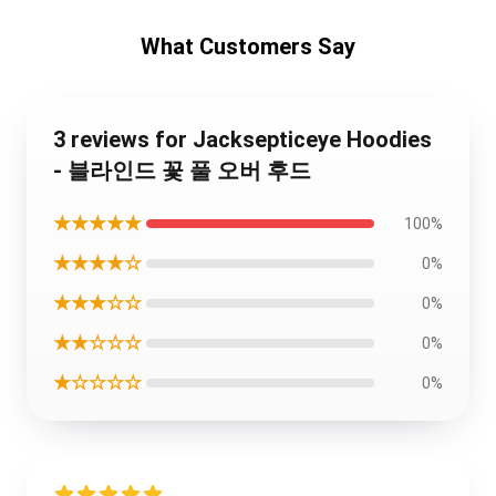
What Customers Say
3 reviews for Jacksepticeye Hoodies
- 블라인드 꽃 풀 오버 후드
★★★★★
100%
★★★★☆
0%
★★★☆☆
0%
★★☆☆☆
0%
★☆☆☆☆
0%