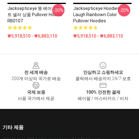
Jacksepticeye 뚱 베어 - 베스
Jacksepticeye Hoodies -
-20%
-20%
트 셀러 상품 Pullover Hoodie
Laugh Rainbown Color
RB0107
Pullover Hoodies
₩5,918,510 - ₩6,883,110
₩5,918,510 - ₩6,883,110
Footer
전 세계 배송
안심하고 쇼핑하세요
200개 이상의 국가로 배송
클릭에서 배송까지 24/7 보호
국제 보증
100% 안전한 결제
사용 국가에서 제공
페이팔 / 마스터카드 / 비자
기타 제품