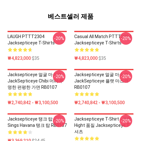
베스트셀러 제품
LAUGH PTTT2304
Casual All Match PTTT2304
-20%
-20%
Jacksepticeye T-Shirts
Jacksepticeye T-Shirts
₩4,823,000
$35
₩4,823,000
$35
Jacksepticeye 얼굴 마스크 -
Jacksepticeye 얼굴 마스크 -
-20%
-20%
JackSepticeye Chibi 머리 투
JackSepticeye 플랫 마스크
명한 편평한 가면 RB0107
RB0107
₩2,740,842 - ₩3,100,500
₩2,740,842 - ₩3,100,500
Jacksepticeye 탱크 탑 -
Jacksepticeye T-Shirt - 코튼
-20%
-20%
Sings Havana 탱크 탑 RB0107
Hight 품질 Jacksepticeye T
셔츠
₩3,369,210
$24.45