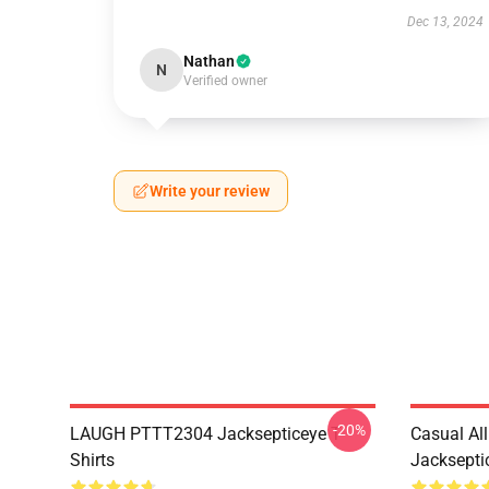
Dec 13, 2024
Nathan
N
Verified owner
Write your review
-20%
LAUGH PTTT2304 Jacksepticeye T-
Casual Al
Shirts
Jackseptic