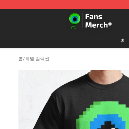
Jacksepticeye Store - Official Jacksepticeye Merchand
홈
홈
/
특별 컬렉션