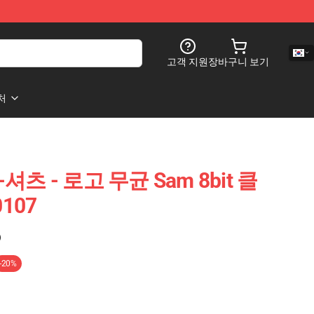
고객 지원
장바구니 보기
처
 T-셔츠 - 로고 무균 Sam 8bit 클
107
)
-20%