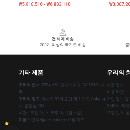
₩5,918,510 - ₩6,883,110
₩3,307,20
Footer
전 세계 배송
200개 이상의 국가로 배송
클
기타 제품
우리의 
우리의 본사
: 5704 J St, 샌디에이고, CA 92101, 미
제품 정보
국
이용 약관
우리의 창고
: 아니오 57의 중산 제 1 도로, Ankang
개인 정보 정
시, 광동성, CN
DMCA - 저
시간 :
: 오전 9시 ~ 오후 5시 (월 ~ 금)
모델 번호: 
이름 *
: 연락처jacksepticeye쇼핑 카트