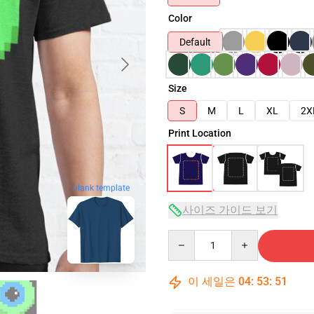
Color
Default
Size
S
M
L
XL
2X
Print Location
blank template
사이즈 가이드 보기
Quantity
이 세일은
04
:
53
:
50