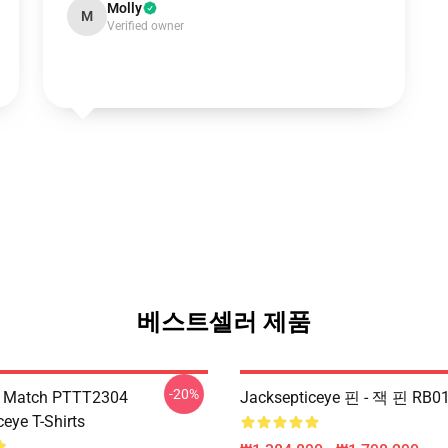
Molly
M
Verified owner
베스트셀러 제품
-20%
l Match PTTT2304
Jacksepticeye 핀 - 잭 핀 RB0
eye T-Shirts