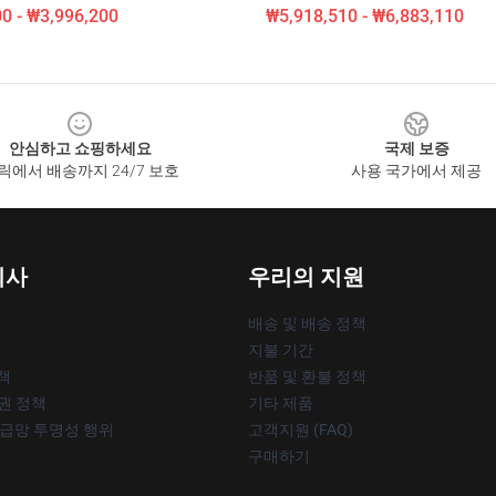
0 - ₩3,996,200
₩5,918,510 - ₩6,883,110
안심하고 쇼핑하세요
국제 보증
릭에서 배송까지 24/7 보호
사용 국가에서 제공
회사
우리의 지원
배송 및 배송 정책
지불 기간
책
반품 및 환불 정책
작권 정책
기타 제품
공급망 투명성 행위
고객지원 (FAQ)
구매하기