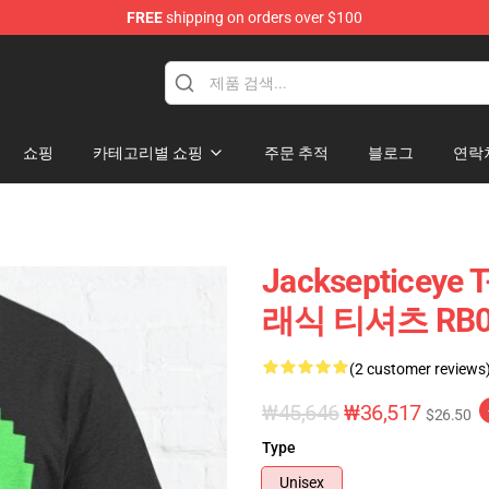
FREE
shipping on orders over $100
ise Shop
쇼핑
카테고리별 쇼핑
주문 추적
블로그
연락
Jacksepticeye
래식 티셔츠 RB0
(2 customer reviews
₩45,646
₩36,517
$26.50
Type
Unisex