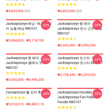
₩4,823,000
$35
₩4,823,000
$35
Jacksepticeye 배낭 - 베스트 셀
Jacksepticeye 뚱 베어 -
-20%
-20%
러 상품 배낭 RB0107
JackSepticeye 천사 고전 Mug
RB0107
₩5,084,820 - ₩5,718,700
₩3,445,000 - ₩3,996,200
Jacksepticeye 뚱 베어 -
Jacksepticeye 포스터 - PMA
-20%
-20%
JackSepticeye 클래식 무그
JackSepticeye 포스터 RB0107
RB0107
₩2,728,440 - ₩6,325,020
₩3,445,000 - ₩3,996,200
Catsepticeye 풀 오버 후드
Jacksepticeye Hoodies -
-20%
-20%
JackSepticeye Fan Pullover
Hoodie RB0107
₩5,918,510 - ₩6,883,110