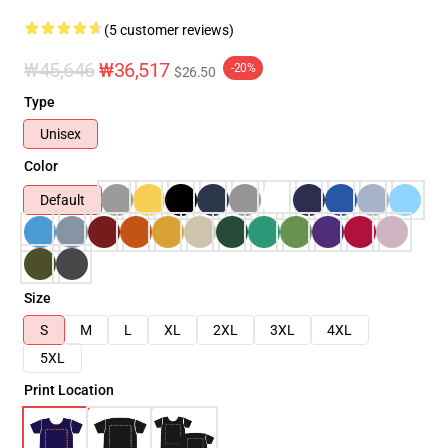
(5 customer reviews)
₩45,646
₩36,517
-20%
$26.50
Type
Unisex
Color
Default
Size
S
M
L
XL
2XL
3XL
4XL
5XL
Print Location