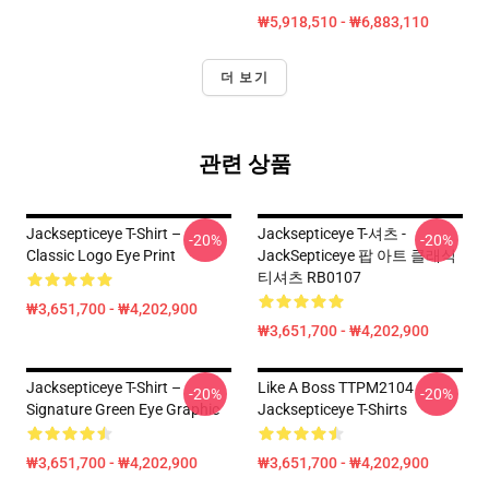
₩5,918,510 - ₩6,883,110
더 보기
관련 상품
Jacksepticeye T-Shirt –
Jacksepticeye T-셔츠 -
-20%
-20%
Classic Logo Eye Print
JackSepticeye 팝 아트 클래식
티셔츠 RB0107
₩3,651,700 - ₩4,202,900
₩3,651,700 - ₩4,202,900
Jacksepticeye T-Shirt –
Like A Boss TTPM2104
-20%
-20%
Signature Green Eye Graphic
Jacksepticeye T-Shirts
₩3,651,700 - ₩4,202,900
₩3,651,700 - ₩4,202,900