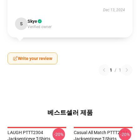
Dec 13, 2024
Skye
S
Verified owner
Write your review
1
/
1
베스트셀러 제품
LAUGH PTTT2304
Casual All Match PTTT2304
-20%
-20%
Jacksepticeye T-Shirts
Jacksepticeye T-Shirts