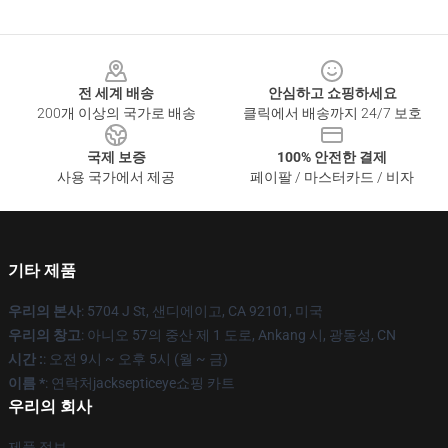
Footer
전 세계 배송
안심하고 쇼핑하세요
200개 이상의 국가로 배송
클릭에서 배송까지 24/7 보호
국제 보증
100% 안전한 결제
사용 국가에서 제공
페이팔 / 마스터카드 / 비자
기타 제품
우리의 본사
: 5704 J St, 샌디에이고, CA 92101, 미국
우리의 창고
: 아니오 57의 중산 제 1 도로, Ankang 시, 광동성, CN
시간 :
: 오전 9시 ~ 오후 5시 (월 ~ 금)
이름 *
: 연락처jacksepticeye쇼핑 카트
우리의 회사
제품 정보