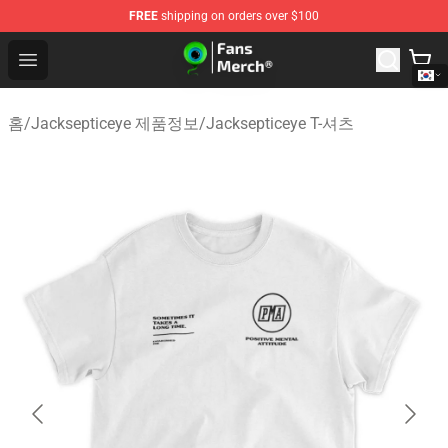
FREE
shipping on orders over $100
Jacksepticeye Store - Official Jacksepticeye Merchandis
Open menu
홈
/
Jacksepticeye 제품정보
/
Jacksepticeye T-셔츠