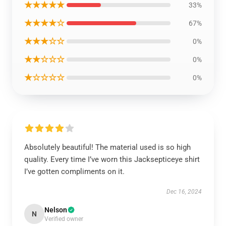
★★★★★
33%
★★★★☆
67%
★★★☆☆
0%
★★☆☆☆
0%
★☆☆☆☆
0%
Absolutely beautiful! The material used is so high
quality. Every time I’ve worn this Jacksepticeye shirt
I’ve gotten compliments on it.
Dec 16, 2024
Nelson
N
Verified owner