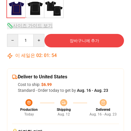
사이즈 가이드 보기
Quantity
장바구니에 추가
이 세일은
02
:
01
:
54
Deliver to United States
Cost to ship:
$6.99
Standard - Order today to get by
Aug. 16 - Aug. 23
Production
Shipping
Delivered
Today
Aug. 12
Aug. 16 - Aug. 23