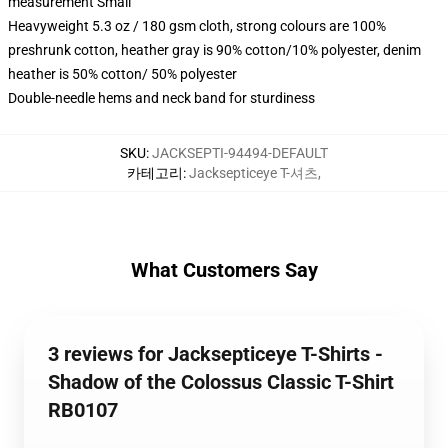
measurement Small
Heavyweight 5.3 oz / 180 gsm cloth, strong colours are 100%
preshrunk cotton, heather gray is 90% cotton/10% polyester, denim
heather is 50% cotton/ 50% polyester
Double-needle hems and neck band for sturdiness
SKU
:
JACKSEPTI-94494-DEFAULT
카테고리
:
Jacksepticeye T-셔츠
,
What Customers Say
3 reviews for Jacksepticeye T-Shirts -
Shadow of the Colossus Classic T-Shirt
RB0107