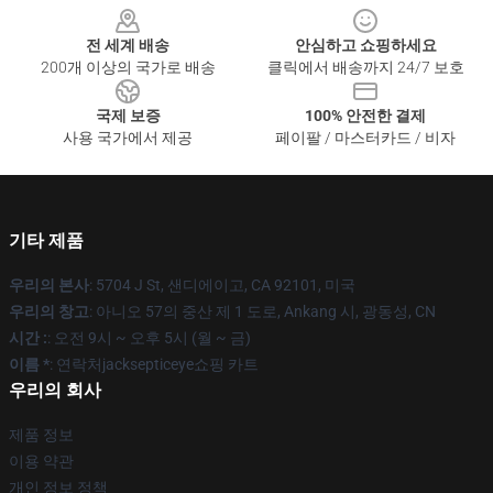
전 세계 배송
안심하고 쇼핑하세요
200개 이상의 국가로 배송
클릭에서 배송까지 24/7 보호
국제 보증
100% 안전한 결제
사용 국가에서 제공
페이팔 / 마스터카드 / 비자
기타 제품
우리의 본사
: 5704 J St, 샌디에이고, CA 92101, 미국
우리의 창고
: 아니오 57의 중산 제 1 도로, Ankang 시, 광동성, CN
시간 :
: 오전 9시 ~ 오후 5시 (월 ~ 금)
이름 *
: 연락처jacksepticeye쇼핑 카트
우리의 회사
제품 정보
이용 약관
개인 정보 정책