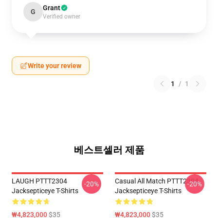
Grant
G
Verified owner
Write your review
1
/
1
베스트셀러 제품
LAUGH PTTT2304
Casual All Match PTTT2304
-20%
-20%
Jacksepticeye T-Shirts
Jacksepticeye T-Shirts
₩4,823,000
$35
₩4,823,000
$35