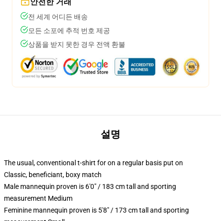
안전한 거래
전 세계 어디든 배송
모든 소포에 추적 번호 제공
상품을 받지 못한 경우 전액 환불
설명
The usual, conventional t-shirt for on a regular basis put on
Classic, beneficiant, boxy match
Male mannequin proven is 6'0" / 183 cm tall and sporting
measurement Medium
Feminine mannequin proven is 5'8" / 173 cm tall and sporting