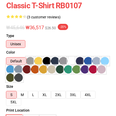
Classic T-Shirt RB0107
(3 customer reviews)
₩45,646
₩36,517
-20%
$26.50
Type
Unisex
Color
Default
Size
S
M
L
XL
2XL
3XL
4XL
5XL
Print Location