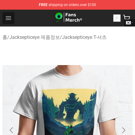
FREE
shipping on orders over $100
Jacksepticeye Store - Official Jacksepticeye Merchandis
Open menu
홈
/
Jacksepticeye 제품정보
/
Jacksepticeye T-셔츠