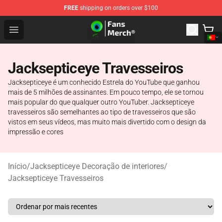
FREE
shipping on orders over $100
Jacksepticeye Store - Official Jacksepticeye Merchandis
Open menu
Jacksepticeye Travesseiros
Jacksepticeye é um conhecido Estrela do YouTube que ganhou
mais de 5 milhões de assinantes. Em pouco tempo, ele se tornou
mais popular do que qualquer outro YouTuber. Jacksepticeye
travesseiros são semelhantes ao tipo de travesseiros que são
vistos em seus vídeos, mas muito mais divertido com o design da
impressão e cores
Início
/
Jacksepticeye Decoração de interiores
/
Jacksepticeye Travesseiros