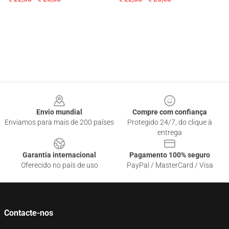
Footer
Envio mundial
Compre com confiança
Enviamos para mais de 200 países
Protegido 24/7, do clique à
entrega
Garantia internacional
Pagamento 100% seguro
Oferecido no país de uso
PayPal / MasterCard / Visa
Contacte-nos