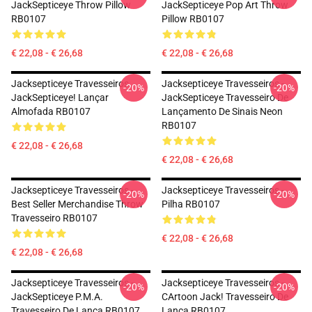
JackSepticeye Throw Pillow
JackSepticeye Pop Art Throw
RB0107
Pillow RB0107
€ 22,08 - € 26,68
€ 22,08 - € 26,68
Jacksepticeye Travesseiros,
Jacksepticeye Travesseiros -
-20%
-20%
JackSepticeye! Lançar
JackSepticeye Travesseiro De
Almofada RB0107
Lançamento De Sinais Neon
RB0107
€ 22,08 - € 26,68
€ 22,08 - € 26,68
Jacksepticeye Travesseiros -
Jacksepticeye Travesseiros -
-20%
-20%
Best Seller Merchandise Throw
Pilha RB0107
Travesseiro RB0107
€ 22,08 - € 26,68
€ 22,08 - € 26,68
Jacksepticeye Travesseiros -
Jacksepticeye Travesseiros -
-20%
-20%
JackSepticeye P.M.A.
CArtoon Jack! Travesseiro De
Travesseiro De Lança RB0107
Lança RB0107