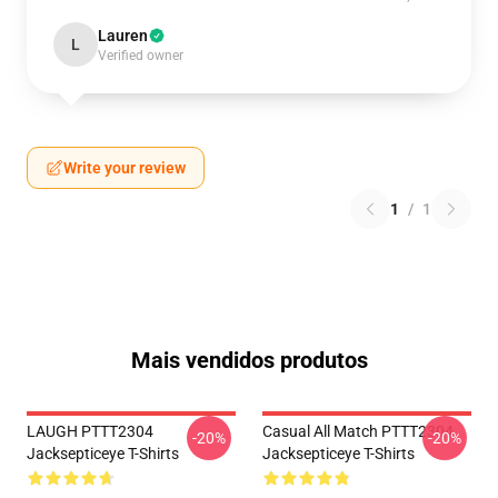
Lauren
L
Verified owner
Write your review
1
/
1
Mais vendidos produtos
LAUGH PTTT2304
Casual All Match PTTT2304
-20%
-20%
Jacksepticeye T-Shirts
Jacksepticeye T-Shirts