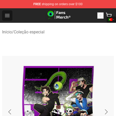
FREE
shipping on orders over $100
Jacksepticeye Store - Official Jacksepticeye Merchandis
Open menu
Início
/
Coleção especial