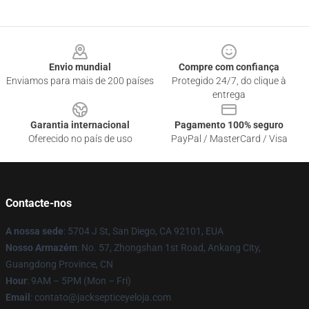
Footer
Envio mundial
Compre com confiança
Enviamos para mais de 200 países
Protegido 24/7, do clique à
entrega
Garantia internacional
Pagamento 100% seguro
Oferecido no país de uso
PayPal / MasterCard / Visa
Contacte-nos
A nossa sede
: 5704 J St, San Diego, CA 92101, EUA
Nosso Armazém
: No. 57, Zhongshan 1st Road, Ankang City,
Guangdong Province, CN
Hour
: 9AM – 5PM (Mon – Fri)
Email
: contato@jacksepticeyeloja.com