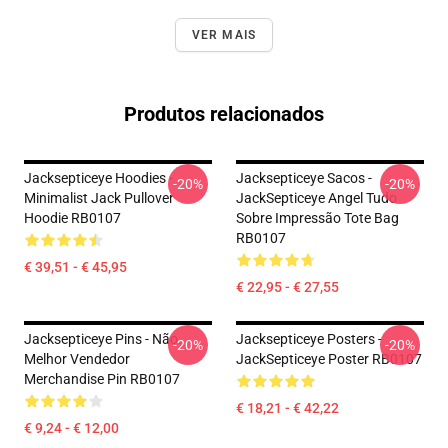
VER MAIS
Produtos relacionados
Jacksepticeye Hoodies -
Jacksepticeye Sacos -
-20%
-20%
Minimalist Jack Pullover
JackSepticeye Angel Tudo
Hoodie RB0107
Sobre Impressão Tote Bag
RB0107
€ 39,51 - € 45,95
€ 22,95 - € 27,55
Jacksepticeye Pins - Não.
Jacksepticeye Posters -
-20%
-20%
Melhor Vendedor
JackSepticeye Poster RB0107
Merchandise Pin RB0107
€ 18,21 - € 42,22
€ 9,24 - € 12,00