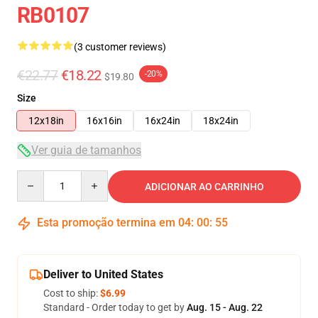
RB0107
(3 customer reviews)
€22.77
€18.22
-20%
$19.80
Size
12x18in
16x16in
16x24in
18x24in
Ver guia de tamanhos
Quantity
ADICIONAR AO CARRINHO
Esta promoção termina em
04
:
00
:
54
Deliver to United States
Cost to ship:
$6.99
Standard - Order today to get by
Aug. 15 - Aug. 22