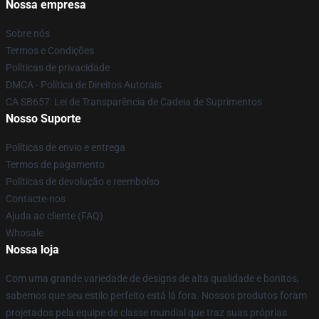
Nossa empresa
Sobre nós
Termos e Condições
Políticas de privacidade
DMCA - Política de Direitos Autorais
CA SB657: Lei de Transparência de Cadeia de Suprimentos
Nosso Suporte
Políticas de envio e entrega
Termos de pagamento
Políticas de devolução e reembolso
Contacte-nos
Ajuda ao cliente (FAQ)
Whosale
Nossa loja
Com uma grande variedade de designs de alta qualidade e bonitos,
sabemos que seu estilo perfeito está lá fora. Nossos produtos foram
projetados pela equipe de classe mundial que traz suas próprias