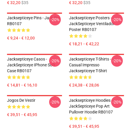
€ 32,20
$35
€ 32,20
$35
Jacksepticeye Pins - Jack Pin
Jacksepticeye Posters -
-20%
-20%
RB0107
JackSepticeye Ventilador
Poster RB0107
€ 9,24 - € 12,00
€ 18,21 - € 42,22
Jacksepticeye Casos -
Jacksepticeye T-Shirts -
-20%
-20%
JackSepticeye IPhone Soft
Casual Impresso
Case RB0107
Jacksepticeye T-Shirt
€ 14,81 - € 16,10
€ 24,38 - € 28,06
Jogos De Vestir
Jacksepticeye Hoodies -
-20%
-20%
JackSepticeye Pop Art
Pullover Hoodie RB0107
€ 39,51 - € 45,95
€ 39,51 - € 45,95