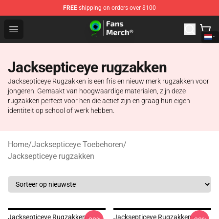
FREE
shipping on orders over $100
Jacksepticeye Store - Official Jacksepticeye Merchandis
Open menu
Jacksepticeye rugzakken
Jacksepticeye Rugzakken is een fris en nieuw merk rugzakken voor
jongeren. Gemaakt van hoogwaardige materialen, zijn deze
rugzakken perfect voor hen die actief zijn en graag hun eigen
identiteit op school of werk hebben.
Home
/
Jacksepticeye Toebehoren
/
Jacksepticeye rugzakken
Jacksepticeye Rugzakken -
Jacksepticeye Rugzakken -