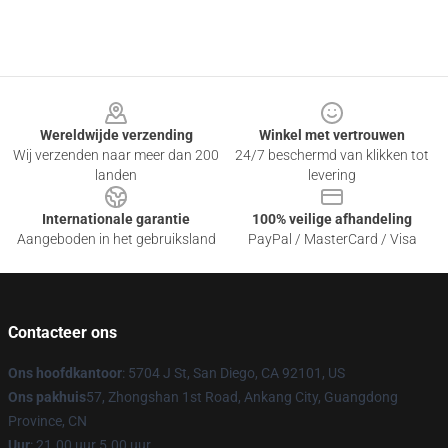
Footer
Wereldwijde verzending
Winkel met vertrouwen
Wij verzenden naar meer dan 200
24/7 beschermd van klikken tot
landen
levering
Internationale garantie
100% veilige afhandeling
Aangeboden in het gebruiksland
PayPal / MasterCard / Visa
Contacteer ons
Ons hoofdkantoor
: 5704 J St, San Diego, CA 92101, US
Ons pakhuis
57, Zhongshan 1st Road, Ankang City, Guangdong
Province, CN
Uur
: 21.00 uur 5.00 uur