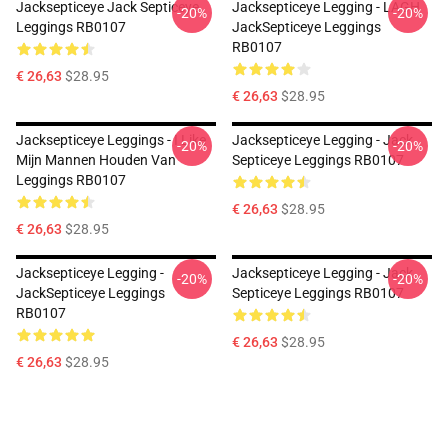
Jacksepticeye Jack Septiceye.
Jacksepticeye Legging - LAGH
-20%
-20%
Leggings RB0107
JackSepticeye Leggings
RB0107
€ 26,63
$28.95
€ 26,63
$28.95
Jacksepticeye Leggings - I Like
Jacksepticeye Legging - Jack
-20%
-20%
Mijn Mannen Houden Van
Septiceye Leggings RB0107
Leggings RB0107
€ 26,63
$28.95
€ 26,63
$28.95
Jacksepticeye Legging -
Jacksepticeye Legging - Jack
-20%
-20%
JackSepticeye Leggings
Septiceye Leggings RB0107
RB0107
€ 26,63
$28.95
€ 26,63
$28.95