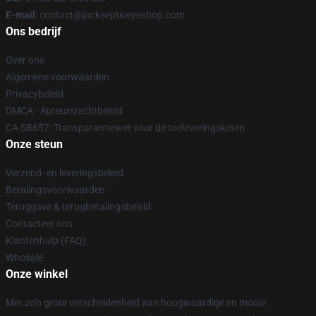
E-mail
: contact@jacksepticeyeshop.com
Ons bedrijf
Over ons
Algemene voorwaarden
Privacybeleid
DMCA - Auteursrechtbeleid
CA SB657: Transparantiewet voor de toeleveringsketen
Onze steun
Verzend- en leveringsbeleid
Betalingsvoorwaarden
Teruggave & terugbetalingsbeleid
Contacteer ons
Klantenhulp (FAQ)
Whosale
Onze winkel
Met zo'n grote verscheidenheid aan hoogwaardige en mooie