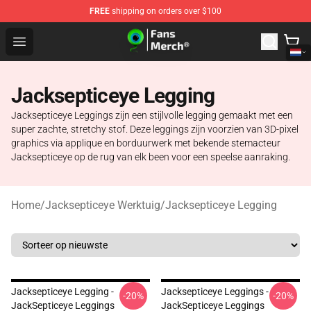
FREE
shipping on orders over $100
Jacksepticeye Store - Official Jacksepticeye Merchandis
Open menu
Jacksepticeye Legging
Jacksepticeye Leggings zijn een stijlvolle legging gemaakt met een
super zachte, stretchy stof. Deze leggings zijn voorzien van 3D-pixel
graphics via applique en borduurwerk met bekende stemacteur
Jacksepticeye op de rug van elk been voor een speelse aanraking.
Home
/
Jacksepticeye Werktuig
/
Jacksepticeye Legging
Jacksepticeye Legging -
Jacksepticeye Leggings -
-20%
-20%
JackSepticeye Leggings
JackSepticeye Leggings