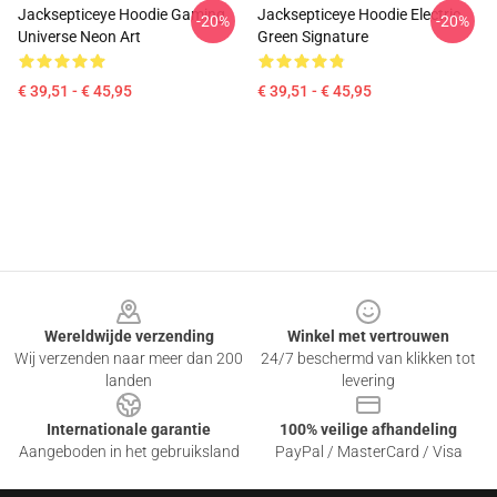
Jacksepticeye Hoodie Gaming
Jacksepticeye Hoodie Electric
-20%
-20%
Universe Neon Art
Green Signature
€ 39,51 - € 45,95
€ 39,51 - € 45,95
Footer
Wereldwijde verzending
Winkel met vertrouwen
Wij verzenden naar meer dan 200
24/7 beschermd van klikken tot
landen
levering
Internationale garantie
100% veilige afhandeling
Aangeboden in het gebruiksland
PayPal / MasterCard / Visa