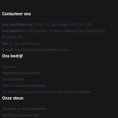
Contacteer ons
Ons hoofdkantoor
: 5704 J St, San Diego, CA 92101, US
Ons pakhuis
57, Zhongshan 1st Road, Ankang City, Guangdong
Province, CN
Uur
: 21.00 uur 5.00 uur
E-mail
: contact@jacksepticeyeshop.com
Ons bedrijf
Over ons
Algemene voorwaarden
Privacybeleid
DMCA - Auteursrechtbeleid
CA SB657: Transparantiewet voor de toeleveringsketen
Onze steun
Verzend- en leveringsbeleid
Betalingsvoorwaarden