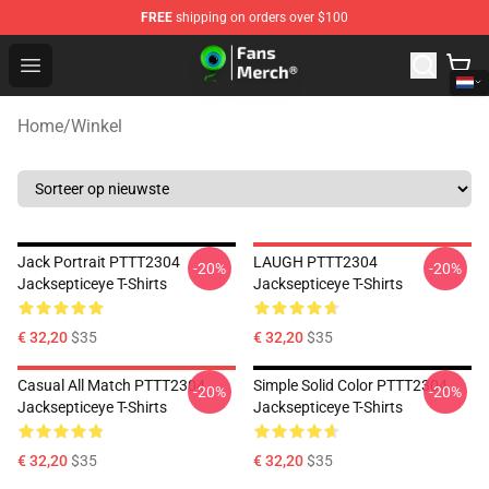
FREE
shipping on orders over $100
Jacksepticeye Store - Official Jacksepticeye Merchandis
Open menu
Home
/
Winkel
Jack Portrait PTTT2304
LAUGH PTTT2304
-20%
-20%
Jacksepticeye T-Shirts
Jacksepticeye T-Shirts
€ 32,20
$35
€ 32,20
$35
Casual All Match PTTT2304
Simple Solid Color PTTT2304
-20%
-20%
Jacksepticeye T-Shirts
Jacksepticeye T-Shirts
€ 32,20
$35
€ 32,20
$35