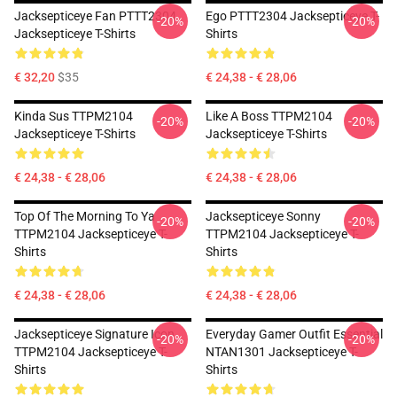
Jacksepticeye Fan PTTT2304
Ego PTTT2304 Jacksepticeye T-
-20%
-20%
Jacksepticeye T-Shirts
Shirts
€ 32,20
$35
€ 24,38 - € 28,06
Kinda Sus TTPM2104
Like A Boss TTPM2104
-20%
-20%
Jacksepticeye T-Shirts
Jacksepticeye T-Shirts
€ 24,38 - € 28,06
€ 24,38 - € 28,06
Top Of The Morning To Ya
Jacksepticeye Sonny
-20%
-20%
TTPM2104 Jacksepticeye T-
TTPM2104 Jacksepticeye T-
Shirts
Shirts
€ 24,38 - € 28,06
€ 24,38 - € 28,06
Jacksepticeye Signature Icon
Everyday Gamer Outfit Essential
-20%
-20%
TTPM2104 Jacksepticeye T-
NTAN1301 Jacksepticeye T-
Shirts
Shirts