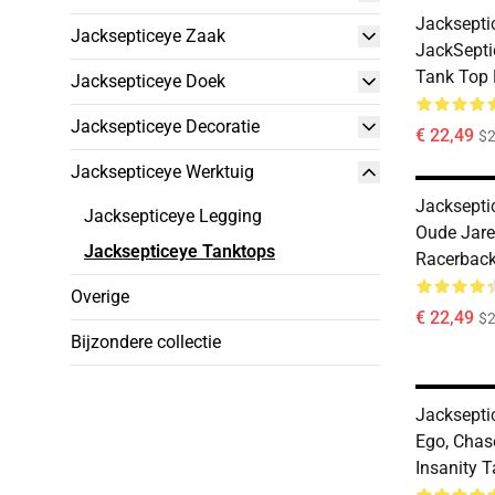
Jacksepti
Jacksepticeye Zaak
JackSepti
Tank Top
Jacksepticeye Doek
Jacksepticeye Decoratie
€ 22,49
$2
Jacksepticeye Werktuig
Jacksepti
Jacksepticeye Legging
Oude Jare
Jacksepticeye Tanktops
Racerbac
Overige
€ 22,49
$2
Bijzondere collectie
Jacksepti
Ego, Chase
Insanity 