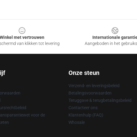
Winkel met vertrouwen
Internationale garanti
chermd van klikken tot levering
Aangeboden in het gebruik
jf
Onze steun
Verzend- en leveringsbeleid
oorwaarden
Betalingsvoorwaarden
d
Teruggave & terugbetalingsbeleid
rsrechtbeleid
Contacteer ons
ransparantiewet voor de
Klantenhulp (FAQ)
keten
Whosale