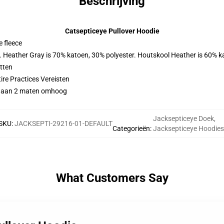
Beschrijving
Catsepticeye Pullover Hoodie
 fleece
r. Heather Gray is 70% katoen, 30% polyester. Houtskool Heather is 60% k
tten
ire Practices Vereisten
gy gaan 2 maten omhoog
Jacksepticeye Doek
,
SKU
:
JACKSEPTI-29216-01-DEFAULT
Categorieën
:
Jacksepticeye Hoodies
What Customers Say