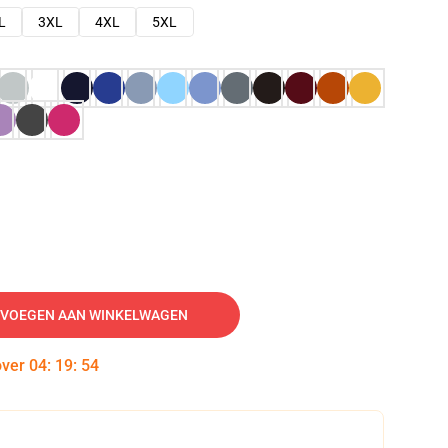
L
3XL
4XL
5XL
VOEGEN AAN WINKELWAGEN
over
04
:
19
:
53