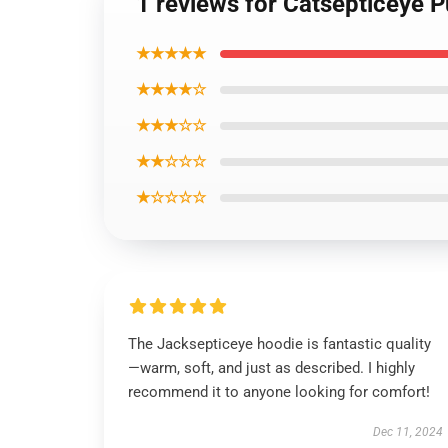
1 reviews for Catsepticeye P
★★★★★
★★★★☆
★★★☆☆
★★☆☆☆
★☆☆☆☆
The Jacksepticeye hoodie is fantastic quality
—warm, soft, and just as described. I highly
recommend it to anyone looking for comfort!
Dec 11, 2024