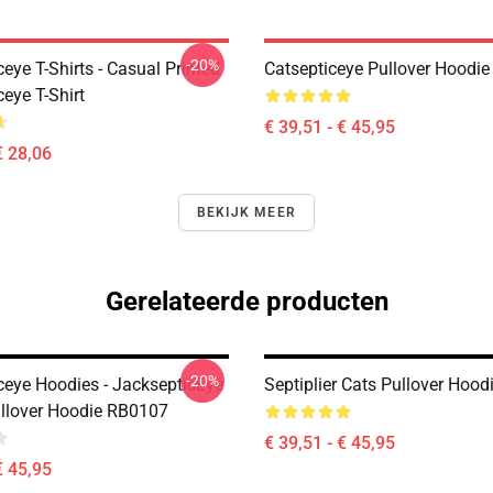
-20%
eye T-Shirts - Casual Printed
Catsepticeye Pullover Hoodie
eye T-Shirt
€ 39,51 - € 45,95
€ 28,06
BEKIJK MEER
Gerelateerde producten
-20%
ceye Hoodies - JacksepticEye
Septiplier Cats Pullover Hood
llover Hoodie RB0107
€ 39,51 - € 45,95
€ 45,95