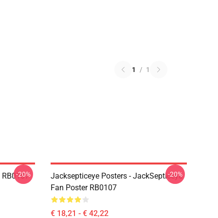
1
/
1
-20%
-20%
in RB0107
Jacksepticeye Posters - JackSepticeye
Fan Poster RB0107
€ 18,21 - € 42,22