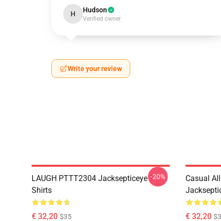
Hudson
H
Verified owner
Write your review
-20%
LAUGH PTTT2304 Jacksepticeye T-
Casual Al
Shirts
Jackseptic
€ 32,20
€ 32,20
$35
$