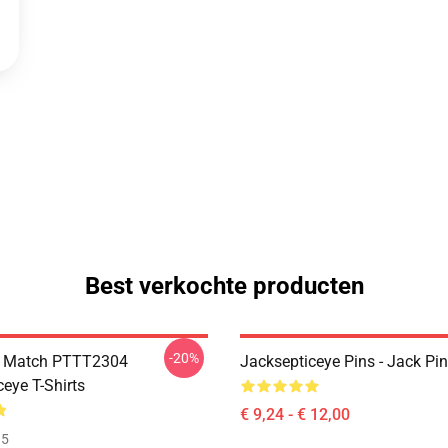
Best verkochte producten
-20%
l Match PTTT2304
Jacksepticeye Pins - Jack P
eye T-Shirts
€ 9,24 - € 12,00
35