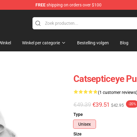
FREE
shipping on orders over $100
ise Shop
Winkel
Winkel per categorie
Bestelling volgen
Blog
Catsepticeye Pu
(1 customer reviews
€49.39
€39.51
-20%
$42.95
Type
Unisex
Size