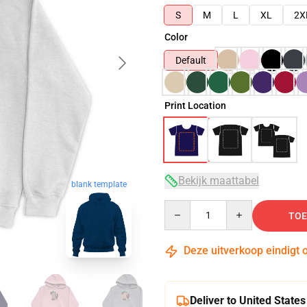
S
M
L
XL
2X
Color
Default
Print Location
Bekijk maattabel
blank template
Quantity
TOE
Deze uitverkoop eindigt 
Deliver to United States