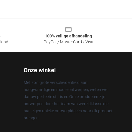
e
100% veilige afhandeling
sland
PayPal / MasterCard / Visa
Onze winkel
Met zo'n grote verscheidenheid aan
hoogwaardige en mooie ontwerpen, weten we
dat uw perfecte stijl is er. Onze producten zijn
ontworpen door het team van wereldklasse die
hun eigen unieke ontwerpideeën naar elk product
brengen.