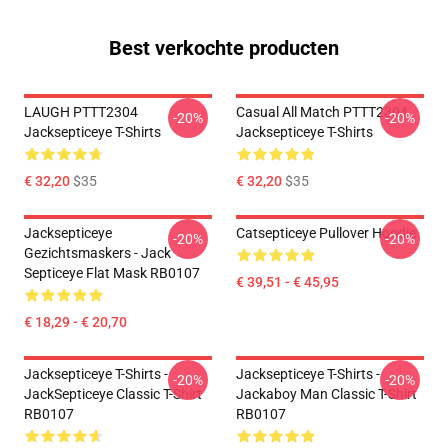
Best verkochte producten
LAUGH PTTT2304
Casual All Match PTTT2304
-20%
-20%
Jacksepticeye T-Shirts
Jacksepticeye T-Shirts
€ 32,20
$35
€ 32,20
$35
Jacksepticeye
Catsepticeye Pullover Hoodie
-20%
-20%
Gezichtsmaskers - Jack
Septiceye Flat Mask RB0107
€ 39,51 - € 45,95
€ 18,29 - € 20,70
Jacksepticeye T-Shirts -
Jacksepticeye T-Shirts -
-20%
-20%
JackSepticeye Classic T-Shirt
Jackaboy Man Classic T-Shirt
RB0107
RB0107