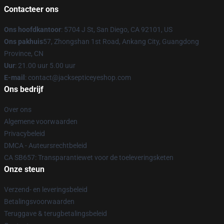
Contacteer ons
Ons hoofdkantoor
: 5704 J St, San Diego, CA 92101, US
Ons pakhuis
57, Zhongshan 1st Road, Ankang City, Guangdong
Province, CN
Uur
: 21.00 uur 5.00 uur
E-mail
: contact@jacksepticeyeshop.com
Ons bedrijf
Over ons
Algemene voorwaarden
Privacybeleid
DMCA - Auteursrechtbeleid
CA SB657: Transparantiewet voor de toeleveringsketen
Onze steun
Verzend- en leveringsbeleid
Betalingsvoorwaarden
Teruggave & terugbetalingsbeleid