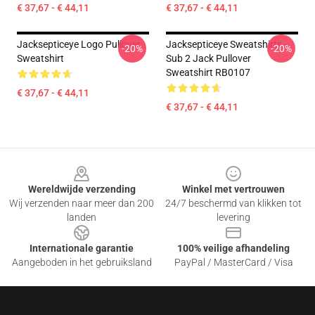
€ 37,67 - € 44,11
€ 37,67 - € 44,11
Jacksepticeye Logo Pullover
Jacksepticeye Sweatshirts -
-20%
-20%
Sweatshirt
Sub 2 Jack Pullover
Sweatshirt RB0107
€ 37,67 - € 44,11
€ 37,67 - € 44,11
Footer
Wereldwijde verzending
Winkel met vertrouwen
Wij verzenden naar meer dan 200
24/7 beschermd van klikken tot
landen
levering
Internationale garantie
100% veilige afhandeling
Aangeboden in het gebruiksland
PayPal / MasterCard / Visa