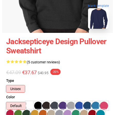
blank template
Jacksepticeye Design Pullover
Sweatshirt
(5 customer reviews)
€47.09
€37.67
-20%
$40.95
Type
Unisex
Color
Default