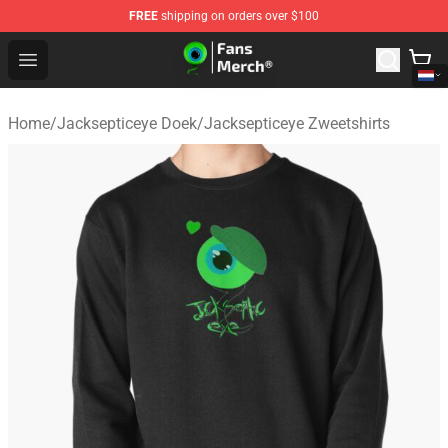
FREE
shipping on orders over $100
Jacksepticeye Store - Official Jacksepticeye Merchandis
Open menu
Home
/
Jacksepticeye Doek
/
Jacksepticeye Zweetshirts