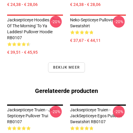
€ 24,38 - € 28,06
€ 24,38 - € 28,06
Jacksepticeye Hoodies - Top
Neko-Septiceye Pullover
-20%
-20%
Of The Morning' To Ya
Sweatshirt
Laddies! Pullover Hoodie
RB0107
€ 37,67 - € 44,11
€ 39,51 - € 45,95
BEKIJK MEER
Gerelateerde producten
Jacksepticeye Truien - Jack
Jacksepticeye Truien -
-20%
-20%
Septiceye Pullover Trui
JackSepticeye Egos Pullover
RB0107
Sweatshirt RB0107