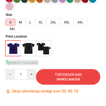
Size
S
M
L
XL
2XL
3XL
4XL
5XL
Print Location
Bekijk maattabel
Quantity
TOEVOEGEN AAN
WINKELWAGEN
Deze uitverkoop eindigt over
02
:
00
:
54