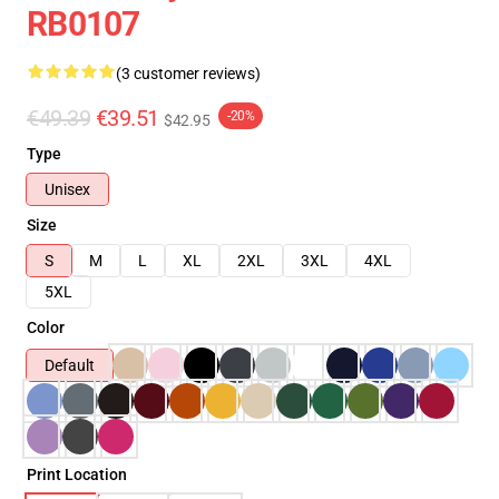
RB0107
(3 customer reviews)
€49.39
€39.51
-20%
$42.95
Type
Unisex
Size
S
M
L
XL
2XL
3XL
4XL
5XL
Color
Default
Print Location