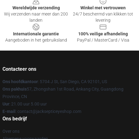
Wereldwijde verzending
Winkel met vertrouwen
Wij verzenden naar meer dan 200
24/7 beschermd van klikken tot
landen
levering
Internationale garantie
100% veilige afhandeling
Aangeboden in het gebruiksland
PayPal / MasterCard / Visa
Contacteer ons
Ons hoofdkantoor
: 5704 J St, San Diego, CA 92101, US
Ons pakhuis
57, Zhongshan 1st Road, Ankang City, Guangdong
Province, CN
Uur
: 21.00 uur 5.00 uur
E-mail
: contact@jacksepticeyeshop.com
Ons bedrijf
Over ons
Algemene voorwaarden