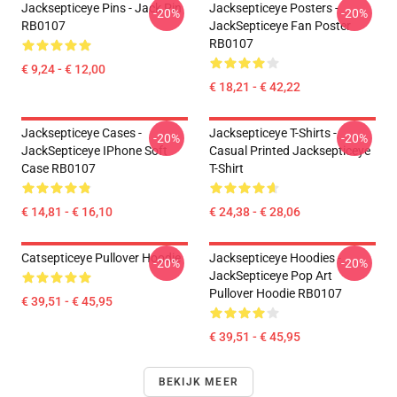
Jacksepticeye Pins - Jack Pin
Jacksepticeye Posters -
-20%
-20%
RB0107
JackSepticeye Fan Poster
RB0107
€ 9,24 - € 12,00
€ 18,21 - € 42,22
Jacksepticeye Cases -
Jacksepticeye T-Shirts -
-20%
-20%
JackSepticeye IPhone Soft
Casual Printed Jacksepticeye
Case RB0107
T-Shirt
€ 14,81 - € 16,10
€ 24,38 - € 28,06
Catsepticeye Pullover Hoodie
Jacksepticeye Hoodies -
-20%
-20%
JackSepticeye Pop Art
Pullover Hoodie RB0107
€ 39,51 - € 45,95
€ 39,51 - € 45,95
BEKIJK MEER