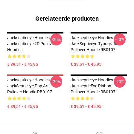
Gerelateerde producten
Jacksepticeye Hoodies.
Jacksepticeye Hoodies -
-20%
-20%
Jacksepticeye 2D Pullover
JackSepticeye Typografie
Hoodies
Pullover Hoodie RB0107
€ 39,51 - € 45,95
€ 39,51 - € 45,95
Jacksepticeye Hoodies -
Jacksepticeye Hoodies -
-20%
-20%
JackSepticeye Pop Art
JacksepticEye Ribbon
Pullover Hoodie RB0107
Pullover Hoodie RB0107
€ 39,51 - € 45,95
€ 39,51 - € 45,95
Footer