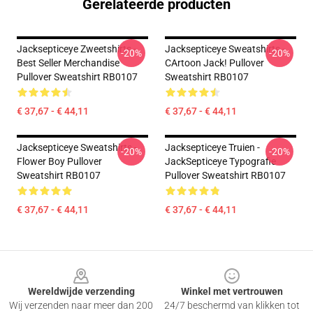
Gerelateerde producten
Jacksepticeye Zweetshirts -
Jacksepticeye Sweatshirts -
-20%
-20%
Best Seller Merchandise
CArtoon Jack! Pullover
Pullover Sweatshirt RB0107
Sweatshirt RB0107
€ 37,67 - € 44,11
€ 37,67 - € 44,11
Jacksepticeye Sweatshirts -
Jacksepticeye Truien -
-20%
-20%
Flower Boy Pullover
JackSepticeye Typografie
Sweatshirt RB0107
Pullover Sweatshirt RB0107
€ 37,67 - € 44,11
€ 37,67 - € 44,11
Footer
Wereldwijde verzending
Winkel met vertrouwen
Wij verzenden naar meer dan 200
24/7 beschermd van klikken tot