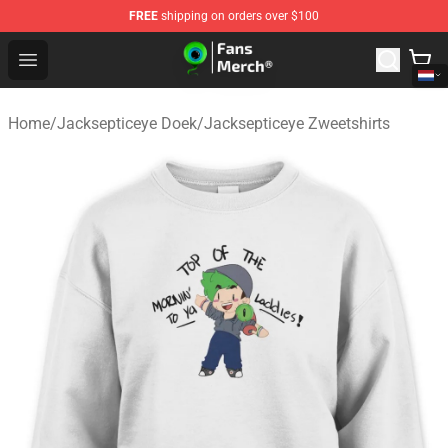
FREE
shipping on orders over $100
Jacksepticeye Store - Official Jacksepticeye Merchandis
Open menu
Home
/
Jacksepticeye Doek
/
Jacksepticeye Zweetshirts