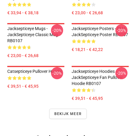
€ 33,94 - € 38,18
€ 23,00 - € 26,68
Jacksepticeye Mugs -
Jacksepticeye Posters - PMA
-20%
-20%
JackSepticeye Classic Mug
JackSepticeye Poster RB0107
RB0107
€ 18,21 - € 42,22
€ 23,00 - € 26,68
Catsepticeye Pullover Hoodie
Jacksepticeye Hoodies -
-20%
-20%
JackSepticeye Fan Pullover
Hoodie RB0107
€ 39,51 - € 45,95
€ 39,51 - € 45,95
BEKIJK MEER