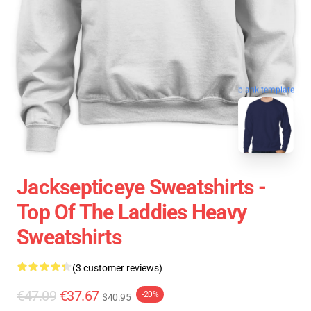
blank template
Jacksepticeye Sweatshirts -
Top Of The Laddies Heavy
Sweatshirts
(3 customer reviews)
€47.09
€37.67
-20%
$40.95