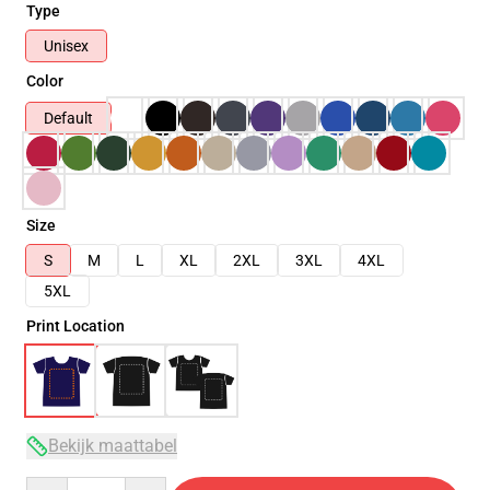
Type
Unisex
Color
Default
Size
S
M
L
XL
2XL
3XL
4XL
5XL
Print Location
Bekijk maattabel
Quantity