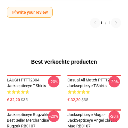
Write your review
1
/
1
Best verkochte producten
LAUGH PTTT2304
Casual All Match PTTT2304
-20%
-20%
Jacksepticeye T-Shirts
Jacksepticeye T-Shirts
€ 32,20
$35
€ 32,20
$35
Jacksepticeye Rugzakken -
Jacksepticeye Mugs -
-20%
-20%
Best Seller Merchandise
JackSepticeye Angel Classic
Rugzak RB0107
Mug RB0107