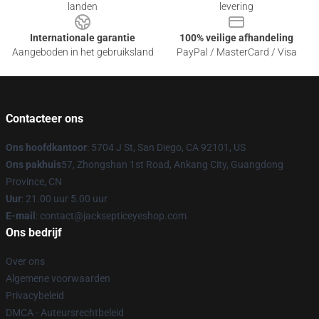
landen
levering
Internationale garantie
100% veilige afhandeling
Aangeboden in het gebruiksland
PayPal / MasterCard / Visa
Contacteer ons
Ons hoofdkantoor
: 5704 J St, San Diego, CA 92101, US
Ons pakhuis
57, Zhongshan 1st Road, Ankang City, Guangdong
Province, CN
Uur
: 21.00 uur 5.00 uur
E-mail
: contact@jacksepticeyeshop.com
Ons bedrijf
Over ons
Algemene voorwaarden
Privacybeleid
DMCA - Auteursrechtbeleid