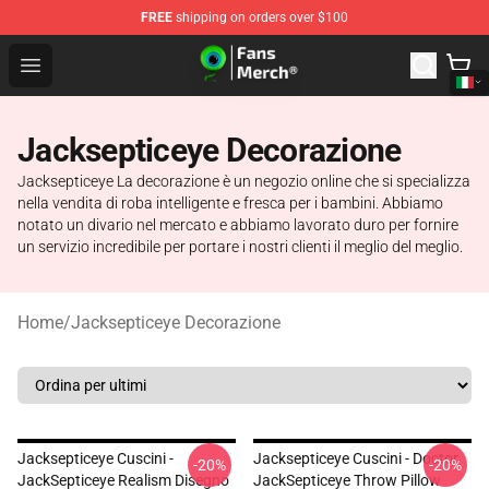
FREE
shipping on orders over $100
Jacksepticeye Store - Official Jacksepticeye Merchandis
Open menu
Jacksepticeye Decorazione
Jacksepticeye La decorazione è un negozio online che si specializza
nella vendita di roba intelligente e fresca per i bambini. Abbiamo
notato un divario nel mercato e abbiamo lavorato duro per fornire
un servizio incredibile per portare i nostri clienti il meglio del meglio.
Home
/
Jacksepticeye Decorazione
Jacksepticeye Cuscini -
Jacksepticeye Cuscini - Doctor
-20%
-20%
JackSepticeye Realism Disegno
JackSepticeye Throw Pillow