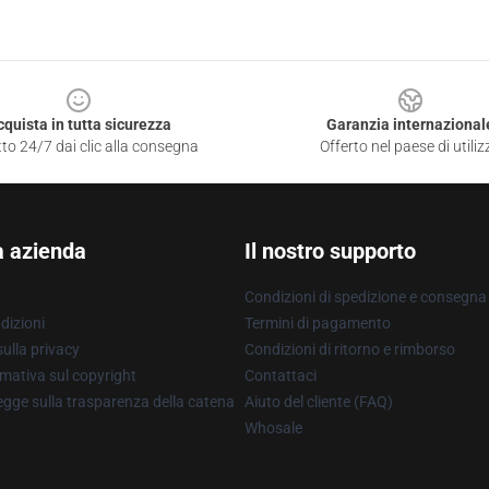
cquista in tutta sicurezza
Garanzia internazional
to 24/7 dai clic alla consegna
Offerto nel paese di utiliz
a azienda
Il nostro supporto
Condizioni di spedizione e consegna
dizioni
Termini di pagamento
ulla privacy
Condizioni di ritorno e rimborso
mativa sul copyright
Contattaci
gge sulla trasparenza della catena
Aiuto del cliente (FAQ)
Whosale