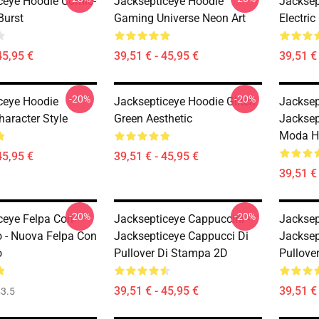
ceye Hoodie Comic-
Jacksepticeye Hoodie
Jacksep
Burst
Gaming Universe Neon Art
Electric
45,95 €
39,51 € - 45,95 €
39,51 € 
-20%
-20%
ceye Hoodie
Jacksepticeye Hoodie Glitch
Jacksep
haracter Style
Green Aesthetic
Jacksep
Moda H
45,95 €
39,51 € - 45,95 €
39,51 € 
-20%
-20%
ceye Felpa Con
Jacksepticeye Cappuccini -
Jacksep
 - Nuova Felpa Con
Jacksepticeye Cappucci Di
Jacksep
o
Pullover Di Stampa 2D
Pullove
39,51 € - 45,95 €
39,51 € 
3.5