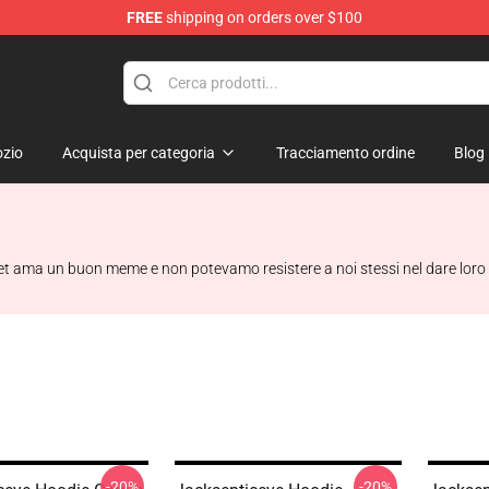
FREE
shipping on orders over $100
ise Shop
zio
Acquista per categoria
Tracciamento ordine
Blog
et ama un buon meme e non potevamo resistere a noi stessi nel dare loro 
-20%
-20%