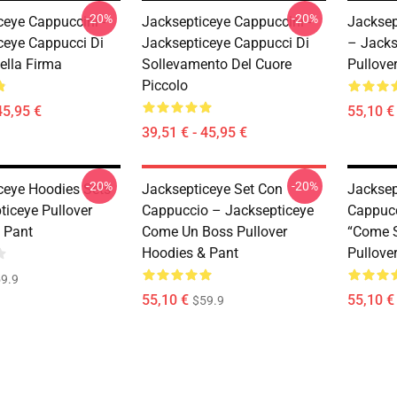
-20%
-20%
ceye Cappuccini -
Jacksepticeye Cappuccini -
Jacksep
ceye Cappucci Di
Jacksepticeye Cappucci Di
– Jacks
ella Firma
Sollevamento Del Cuore
Pullove
Piccolo
45,95 €
55,10 €
39,51 € - 45,95 €
-20%
-20%
ceye Hoodies Sets
Jacksepticeye Set Con
Jacksep
ticeye Pullover
Cappuccio – Jacksepticeye
Cappucc
 Pant
Come Un Boss Pullover
“Come S
Hoodies & Pant
Pullove
9.9
55,10 €
55,10 €
$59.9