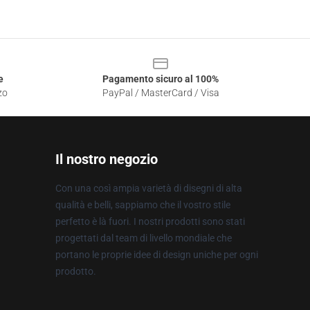
e
Pagamento sicuro al 100%
zo
PayPal / MasterCard / Visa
Il nostro negozio
Con una così ampia varietà di disegni di alta
qualità e belli, sappiamo che il vostro stile
perfetto è là fuori. I nostri prodotti sono stati
progettati dal team di livello mondiale che
portano le proprie idee di design uniche per ogni
prodotto.