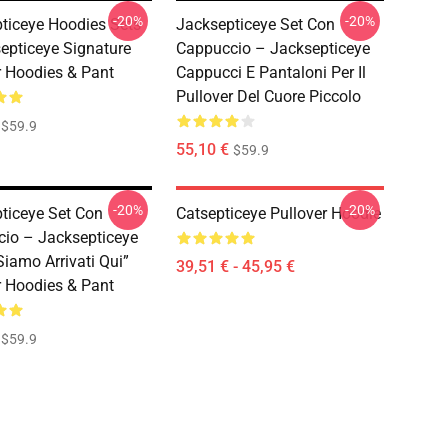
-20%
-20%
ticeye Hoodies Sets
Jacksepticeye Set Con
epticeye Signature
Cappuccio – Jacksepticeye
r Hoodies & Pant
Cappucci E Pantaloni Per Il
Pullover Del Cuore Piccolo
$59.9
55,10 €
$59.9
-20%
-20%
ticeye Set Con
Catsepticeye Pullover Hoodie
io – Jacksepticeye
iamo Arrivati Qui”
39,51 € - 45,95 €
r Hoodies & Pant
$59.9