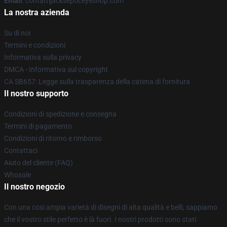
Email
: contattijacksepticeyeshop.com
La nostra azienda
Su di noi
Termini e condizioni
Informativa sulla privacy
DMCA - Informativa sul copyright
CA SB657: Legge sulla trasparenza della catena di fornitura
Il nostro supporto
Condizioni di spedizione e consegna
Termini di pagamento
Condizioni di ritorno e rimborso
Contattaci
Aiuto del cliente (FAQ)
Whosale
Il nostro negozio
Con una così ampia varietà di disegni di alta qualità e belli, sappiamo
che il vostro stile perfetto è là fuori. I nostri prodotti sono stati