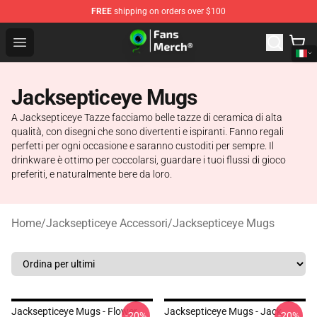
FREE
shipping on orders over $100
Jacksepticeye Store - Official Jacksepticeye Merchandis
Open menu
Jacksepticeye Mugs
A Jacksepticeye Tazze facciamo belle tazze di ceramica di alta
qualità, con disegni che sono divertenti e ispiranti. Fanno regali
perfetti per ogni occasione e saranno custoditi per sempre. Il
drinkware è ottimo per coccolarsi, guardare i tuoi flussi di gioco
preferiti, e naturalmente bere da loro.
Home
/
Jacksepticeye Accessori
/
Jacksepticeye Mugs
Jacksepticeye Mugs - Flower
Jacksepticeye Mugs - Jack
-20%
-20%