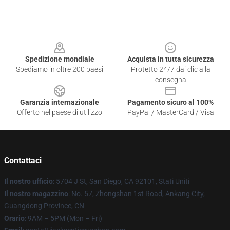
Footer
Spedizione mondiale
Acquista in tutta sicurezza
Spediamo in oltre 200 paesi
Protetto 24/7 dai clic alla
consegna
Garanzia internazionale
Pagamento sicuro al 100%
Offerto nel paese di utilizzo
PayPal / MasterCard / Visa
Contattaci
Il nostro ufficio
: 5704 J St, San Diego, CA 92101, Stati Uniti
Il nostro magazzino
: No. 57, Zhongshan 1st Road, Ankang City,
Guangdong Province, CN
Orario
: 9AM – 5PM (Mon – Fri)