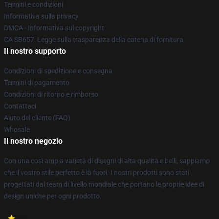
Termini e condizioni
Informativa sulla privacy
DMCA - Informativa sul copyright
CA SB657: Legge sulla trasparenza della catena di fornitura
Il nostro supporto
Condizioni di spedizione e consegna
Termini di pagamento
Condizioni di ritorno e rimborso
Contattaci
Aiuto del cliente (FAQ)
Whosale
Il nostro negozio
Con una così ampia varietà di disegni di alta qualità e belli, sappiamo
che il vostro stile perfetto è là fuori. I nostri prodotti sono stati
progettati dal team di livello mondiale che portano le proprie idee di
design uniche per ogni prodotto.