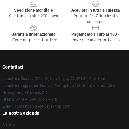
Spedizione mondiale
Acquista in tutta sicurezza
Spediamo in oltre 200 paesi
Protetto 24/7 dai clic alla
consegna
Garanzia internazionale
Pagamento sicuro al 100%
Offerto nel paese di utilizzo
PayPal / MasterCard / Visa
Contattaci
Il nostro ufficio
: 5704 J St, San Diego, CA 92101, Stati Uniti
Il nostro magazzino
: No. 57, Zhongshan 1st Road, Ankang City,
Guangdong Province, CN
Orario
: 9AM – 5PM (Mon – Fri)
Email
: contattijacksepticeyeshop.com
La nostra azienda
Su di noi