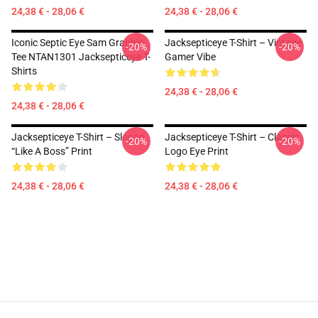
24,38 € - 28,06 €
24,38 € - 28,06 €
Iconic Septic Eye Sam Graphic
Jacksepticeye T-Shirt – Vintage
-20%
-20%
Tee NTAN1301 Jacksepticeye T-
Gamer Vibe
Shirts
24,38 € - 28,06 €
24,38 € - 28,06 €
Jacksepticeye T-Shirt – Slogan
Jacksepticeye T-Shirt – Classic
-20%
-20%
“Like A Boss” Print
Logo Eye Print
24,38 € - 28,06 €
24,38 € - 28,06 €
Footer