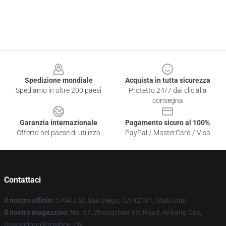
Footer
Spedizione mondiale
Acquista in tutta sicurezza
Spediamo in oltre 200 paesi
Protetto 24/7 dai clic alla
consegna
Garanzia internazionale
Pagamento sicuro al 100%
Offerto nel paese di utilizzo
PayPal / MasterCard / Visa
Contattaci
Il nostro ufficio
: 5704 J St, San Diego, CA 92101, Stati Uniti
Il nostro magazzino
: No. 57, Zhongshan 1st Road, Ankang City,
Guangdong Province, CN