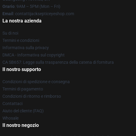
Orario
: 9AM – 5PM (Mon – Fri)
Email
: contattijacksepticeyeshop.com
La nostra azienda
Su di noi
Termini e condizioni
Informativa sulla privacy
DMCA - Informativa sul copyright
CA SB657: Legge sulla trasparenza della catena di fornitura
Il nostro supporto
Condizioni di spedizione e consegna
Termini di pagamento
Condizioni di ritorno e rimborso
Contattaci
Aiuto del cliente (FAQ)
Whosale
Il nostro negozio