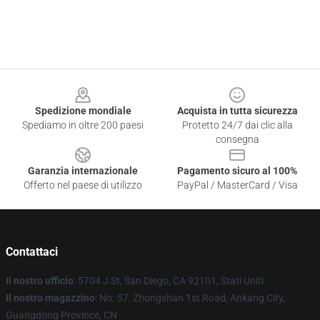
Footer
Spedizione mondiale
Acquista in tutta sicurezza
Spediamo in oltre 200 paesi
Protetto 24/7 dai clic alla
consegna
Garanzia internazionale
Pagamento sicuro al 100%
Offerto nel paese di utilizzo
PayPal / MasterCard / Visa
Contattaci
Il nostro ufficio
: 5704 J St, San Diego, CA 92101, Stati Uniti
Il nostro magazzino
: No. 57, Zhongshan 1st Road, Ankang City,
Guangdong Province, CN