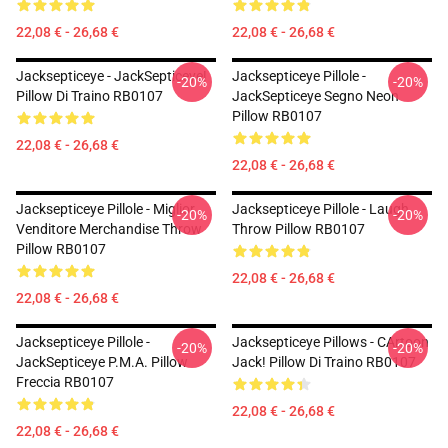
22,08 € - 26,68 €
22,08 € - 26,68 €
Jacksepticeye - JackSepticeye!
Jacksepticeye Pillole -
-20%
-20%
Pillow Di Traino RB0107
JackSepticeye Segno Neon
Pillow RB0107
22,08 € - 26,68 €
22,08 € - 26,68 €
Jacksepticeye Pillole - Miglior
Jacksepticeye Pillole - Laugh
-20%
-20%
Venditore Merchandise Throw
Throw Pillow RB0107
Pillow RB0107
22,08 € - 26,68 €
22,08 € - 26,68 €
Jacksepticeye Pillole -
Jacksepticeye Pillows - CArtoon
-20%
-20%
JackSepticeye P.M.A. Pillow
Jack! Pillow Di Traino RB0107
Freccia RB0107
22,08 € - 26,68 €
22,08 € - 26,68 €