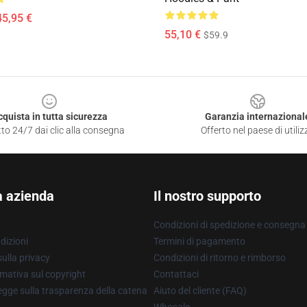
45,95 €
55,10 €
$59.9
cquista in tutta sicurezza
Garanzia internazional
to 24/7 dai clic alla consegna
Offerto nel paese di utiliz
a azienda
Il nostro supporto
Condizioni di spedizione e consegna
dizioni
Termini di pagamento
ulla privacy
Condizioni di ritorno e rimborso
mativa sul copyright
Contattaci
gge sulla trasparenza della catena
Aiuto del cliente (FAQ)