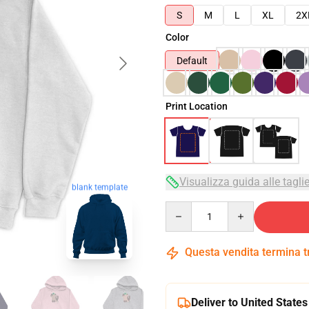
S
M
L
XL
2X
Color
Default
Print Location
Visualizza guida alle tagli
blank template
Quantity
Questa vendita termina 
Deliver to United States