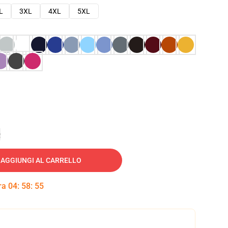
L
3XL
4XL
5XL
e
AGGIUNGI AL CARRELLO
tra
04
:
58
:
54