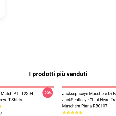
I prodotti più venduti
-20%
l Match PTTT2304
Jacksepticeye Maschere Di Fa
eye T-Shirts
JackSepticeye Chibi Head Tr
Maschera Piana RB0107
35