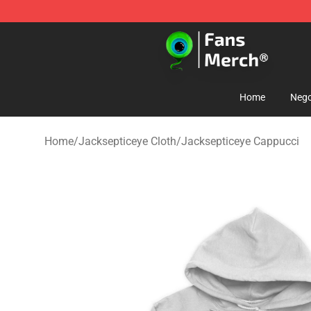
Jacksepticeye Store - Official Jacksepticeye Merchand
Home
Nego
Home
/
Jacksepticeye Cloth
/
Jacksepticeye Cappucci