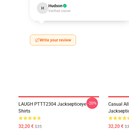
Hudson
H
Verified owner
Write your review
-20%
LAUGH PTTT2304 Jacksepticeye T-
Casual Al
Shirts
Jackseptic
32,20 €
32,20 €
$35
$