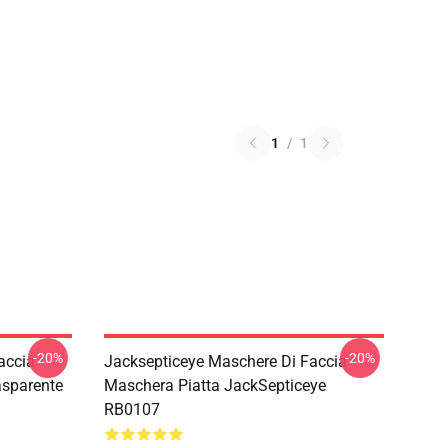
1
/
1
-20%
-20%
ccia -
Jacksepticeye Maschere Di Faccia -
asparente
Maschera Piatta JackSepticeye
RB0107