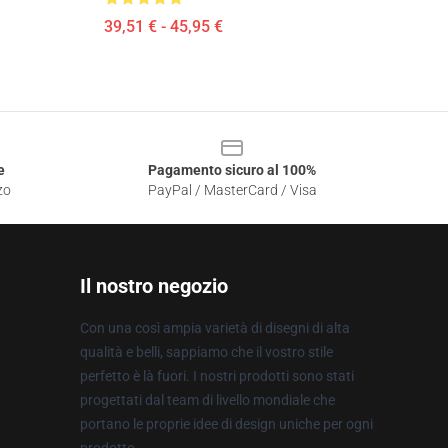
39,51 € - 45,95 €
e
Pagamento sicuro al 100%
zo
PayPal / MasterCard / Visa
Il nostro negozio
Con una così ampia varietà di disegni di alta
qualità e belli, sappiamo che il vostro stile
perfetto è là fuori. I nostri prodotti sono stati
progettati dal team di livello mondiale che
portano le proprie idee di design uniche per ogni