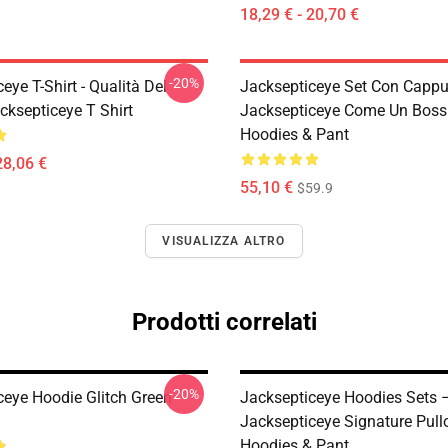
18,29 € - 20,70 €
-20%
eye T-Shirt - Qualità Del
Jacksepticeye Set Con Cappu
cksepticeye T Shirt
Jacksepticeye Come Un Boss 
Hoodies & Pant
28,06 €
55,10 €
$59.9
VISUALIZZA ALTRO
Prodotti correlati
-20%
ceye Hoodie Glitch Green
Jacksepticeye Hoodies Sets 
Jacksepticeye Signature Pull
Hoodies & Pant