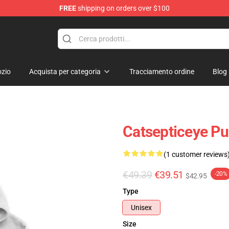
FREE
shipping on orders over $100
ise Shop
zio
Acquista per categoria
Tracciamento ordine
Blog
Catsepticeye Pu
(1 customer reviews
€49.39
€39.51
-20%
$42.95
Type
Unisex
Size