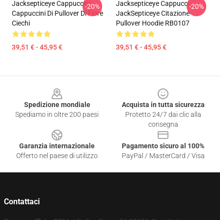
Jacksepticeye Cappuccini -
Jacksepticeye Cappucci -
-20%
-20%
Cappuccini Di Pullover Di Fiore
JackSepticeye Citazione
Ciechi
Pullover Hoodie RB0107
39,51 € - 45,95 €
39,51 € - 45,95 €
Footer
Spedizione mondiale
Acquista in tutta sicurezza
Spediamo in oltre 200 paesi
Protetto 24/7 dai clic alla
consegna
Garanzia internazionale
Pagamento sicuro al 100%
Offerto nel paese di utilizzo
PayPal / MasterCard / Visa
Contattaci