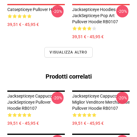
Catsepticeye Pullover Hoodie
Jacksepticeye Hoodies -
-20%
-20%
JackSepticeye Pop Art
Pullover Hoodie RB0107
39,51 € - 45,95 €
39,51 € - 45,95 €
VISUALIZZA ALTRO
Prodotti correlati
Jacksepticeye Cappucci -
Jacksepticeye Cappucci -
-20%
-20%
JackSepticeye Pullover
Miglior Venditore Merchandise
Hoodie RB0107
Pullover Hoodie RB0107
39,51 € - 45,95 €
39,51 € - 45,95 €