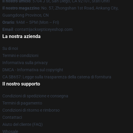
Il nostro ufficio
: 5704 J St, San Diego, CA 92101, Stati Uniti
Il nostro magazzino
: No. 57, Zhongshan 1st Road, Ankang City,
Guangdong Province, CN
Orario
: 9AM – 5PM (Mon – Fri)
Email
: contattijacksepticeyeshop.com
La nostra azienda
Su di noi
Termini e condizioni
Informativa sulla privacy
DMCA - Informativa sul copyright
CA SB657: Legge sulla trasparenza della catena di fornitura
Il nostro supporto
Condizioni di spedizione e consegna
Termini di pagamento
Condizioni di ritorno e rimborso
Contattaci
Aiuto del cliente (FAQ)
Whosale