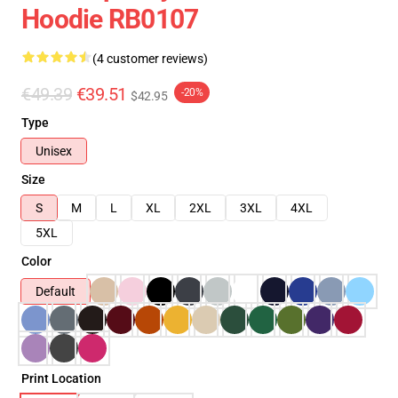
Hoodie RB0107
(4 customer reviews)
€49.39
€39.51
-20%
$42.95
Type
Unisex
Size
S
M
L
XL
2XL
3XL
4XL
5XL
Color
Default
Print Location