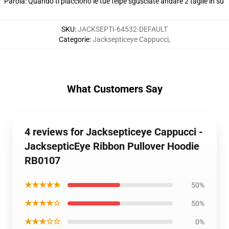
Parola: Quando ti piacciono le tue felpe sgusciate andare 2 taglie in su
SKU
:
JACKSEPTI-64532-DEFAULT
Categorie
:
Jacksepticeye Cappucci
,
What Customers Say
4 reviews for Jacksepticeye Cappucci -
JacksepticEye Ribbon Pullover Hoodie
RB0107
★★★★★
50%
★★★★☆
50%
★★★☆☆
0%