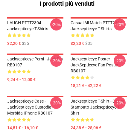
I prodotti più venduti
LAUGH PTTT2304
Casual All Match PTTT2304
-20%
-20%
Jacksepticeye T-Shirts
Jacksepticeye T-Shirts
32,20 €
$35
32,20 €
$35
Jacksepticeye Perni - Jack Pin
Jacksepticeye Poster -
-20%
-20%
RB0107
JackSepticeye Fan Poster
RB0107
9,24 € - 12,00 €
18,21 € - 42,22 €
Jacksepticeye Case -
Jacksepticeye T-Shirt - Casual
-20%
-20%
JackSepticeye Custodia
Stampato Jacksepticeye T-
Morbida IPhone RB0107
Shirt
14,81 € - 16,10 €
24,38 € - 28,06 €